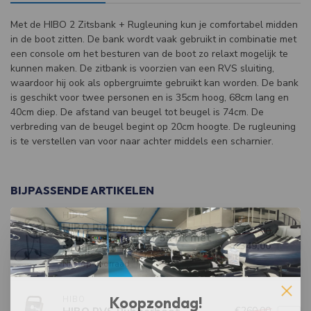
Met de HIBO 2 Zitsbank + Rugleuning kun je comfortabel midden
in de boot zitten. De bank wordt vaak gebruikt in combinatie met
een console om het besturen van de boot zo relaxt mogelijk te
kunnen maken. De zitbank is voorzien van een RVS sluiting,
waardoor hij ook als opbergruimte gebruikt kan worden. De bank
is geschikt voor twee personen en is 35cm hoog, 68cm lang en
40cm diep. De afstand van beugel tot beugel is 74cm. De
verbreding van de beugel begint op 20cm hoogte. De rugleuning
is te verstellen van voor naar achter middels een scharnier.
BIJPASSENDE ARTIKELEN
HIBO
HIBO Rubberboot
€494,00
Stuursysteem tot 55 pk met
€349,00
Stuur Zwart
Niet op voorraad
Koopzondag!
HIBO
€260,00