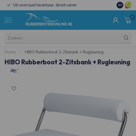
Uit voorraad leverbaar, direct varen
Al 15 jaar 
8.9
0
MENU
Home
/
HIBO Rubberboot 2-Zitsbank + Rugleuning
HIBO Rubberboot 2-Zitsbank + Rugleuning