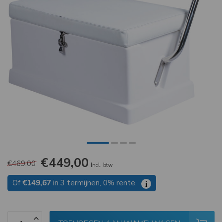
€449,00
€469,00
Incl. btw
Of
€149,67
in 3 termijnen, 0% rente.
i