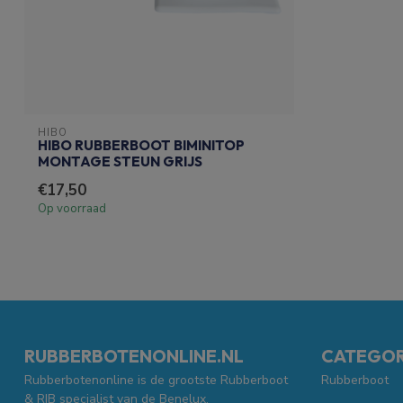
HIBO
HIBO RUBBERBOOT BIMINITOP
MONTAGE STEUN GRIJS
€17,50
Op voorraad
RUBBERBOTENONLINE.NL
CATEGOR
Rubberbotenonline is de grootste Rubberboot
Rubberboot
& RIB specialist van de Benelux.