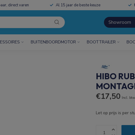
aar, direct varen
Al 15 jaar de beste keuze
Showroom
ESSOIRES
BUITENBOORDMOTOR
BOOTTRAILER
BOO
HIBO RU
MONTAGE
€17,50
Incl. bt
Let op prijs is per st