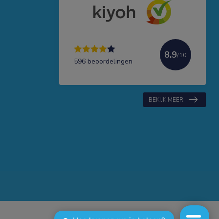
8.9
/10
596 beoordelingen
BEKIJK MEER