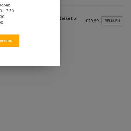
room:
00-17.30
BO
.00
BO PVC Rubberboot Reparatieset 2
€29,99
BEKIJKEN
mponenten 125 ml
00
voorraad
egevens