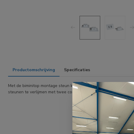
Productomschrijving
Specificaties
Met de biminitop montage steun kan je makkelijk een biminitop in
steunen te verlijmen met twee componenten lijm. De afmeting van