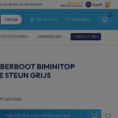
Koop direct van de fabrikant
8.9
596
beoordelingen
0
Zakelijk
Mijn account
Verlanglijst
TACCESSOIRES
ONDERDELEN
CONSOLE RIBS
BBERBOOT BIMINITOP
 STEUN GRIJS
w
uk!
Lees meer
.
TOEVOEGEN AAN WINKELWAGEN