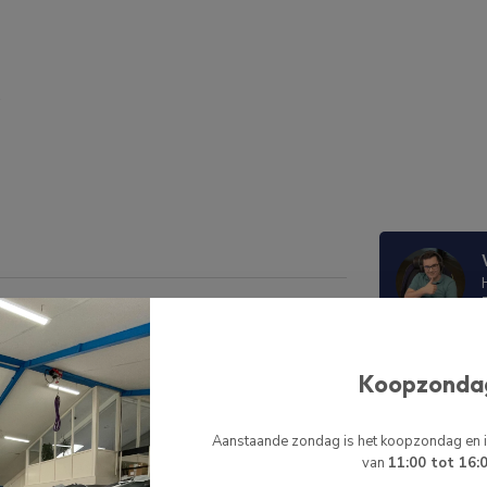
stalleren op een rubberboot. Wij adviseren om de
 de onderkant van de steunen zijn 12.5 x 9 cm.
BIJPASSE
Koopzonda
HI
HI
Aanstaande zondag is het koopzondag en
Re
van
11:00 tot 16:
Op 