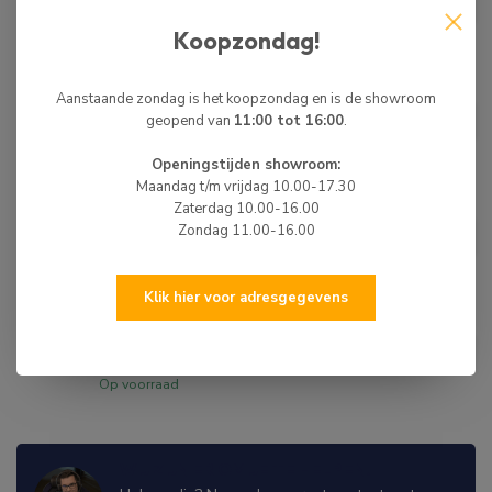
€15,00
Bevestiging Donkergrijs
Op voorraad
Koopzondag!
HIBO
Aanstaande zondag is het koopzondag en is de showroom
HIBO Rubberboot Ventiel Sleutel
€5,00
geopend van
11:00 tot 16:00
.
8 tands
Op voorraad
Openingstijden showroom:
Maandag t/m vrijdag 10.00-17.30
Zaterdag 10.00-16.00
HIBO
HIBO Rubberboot Zitbank
Zondag 11.00-16.00
€15,00
Bevestiging Zwart
Op voorraad
Klik hier voor adresgegevens
HIBO
HIBO Rubberboot Zitbank
€15,00
Bevestiging Wit
Op voorraad
WIJ ZIJN ER OM JE TE HELPEN!