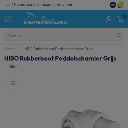
Uit voorraad leverbaar, direct varen
Al 15 jaar 
8.9
0
MENU
Home
/
HIBO Rubberboot Peddelscharnier Grijs
HIBO Rubberboot Peddelscharnier Grijs