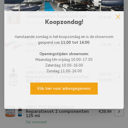
HIBO
€45,00
HIBO PVC Rubberboot 2
componenten Reparatie Set
€34,99
Koopzondag!
Op voorraad
Aanstaande zondag is het koopzondag en is de showroom
HIBO
geopend van
11:00 tot 16:00
.
HIBO PVC Lijm 65 ml
€9,99
Op voorraad
Openingstijden showroom:
Maandag t/m vrijdag 10.00-17.30
Zaterdag 10.00-16.00
HIBO
Zondag 11.00-16.00
HIBO PVC Rubberboot
€50,00
Reparatieset 2 componenten
€34,99
500 ml
Op voorraad
Klik hier voor adresgegevens
HIBO
HIBO PVC Rubberboot
Reparatieset 2 componenten
€29,99
125 ml
Op voorraad