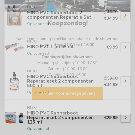
HIBO
€45,00
HIBO PVC Rubberboot 2
componenten Reparatie Set
€34,99
Koopzondag!
Op voorraad
Aanstaande zondag is het koopzondag en is de showroom
HIBO
geopend van
11:00 tot 16:00
.
HIBO PVC Lijm 65 ml
€9,99
Op voorraad
Openingstijden showroom:
Maandag t/m vrijdag 10.00-17.30
Zaterdag 10.00-16.00
HIBO
Zondag 11.00-16.00
HIBO PVC Rubberboot
€50,00
Reparatieset 2 componenten
€34,99
500 ml
Op voorraad
Klik hier voor adresgegevens
HIBO
HIBO PVC Rubberboot
Reparatieset 2 componenten
€29,99
125 ml
Op voorraad