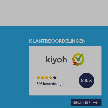
KLANTBEOORDELINGEN
8.9
/10
596 beoordelingen
BEKIJK MEER