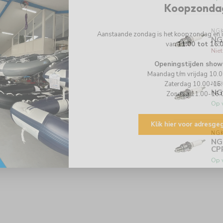
Koopzonda
NG
Aanstaande zondag is het koopzondag en
NG
van
11:00 tot 16:
Nie
Openingstijden show
Maandag t/m vrijdag 10.
Zaterdag 10.00-16
NG
NG
Zondag 11.00-16.
Op 
Klik hier voor adresg
NG
NG
CP
Op 