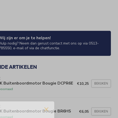
Wij zijn er om je te helpen!
Hulp nodig? Neem dan gerust contact met ons op via 0513-
785550, e-mail of via de chatfunctie.
NDE ARTIKELEN
K
K Buitenboordmotor Bougie DCPR6E
€10,25
BEKIJKEN
voorraad
K
K Buitenboordmotor Bougie BR6HS
€6,05
BEKIJKEN
voorraad