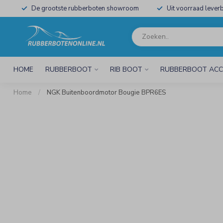
De grootste rubberboten showroom
Uit voorraad leverb
HOME
RUBBERBOOT
RIB BOOT
RUBBERBOOT ACC
Home
/
NGK Buitenboordmotor Bougie BPR6ES