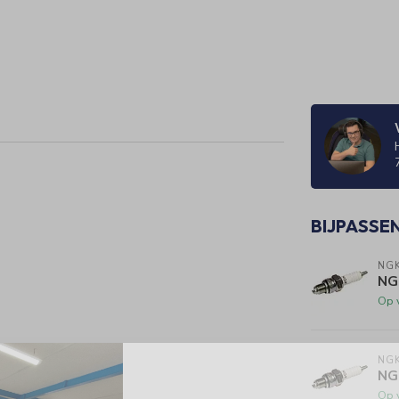
BIJPASSE
NG
NG
Op 
NG
NG
Op 