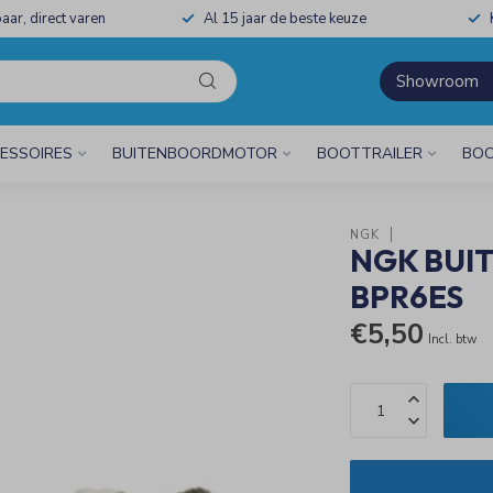
aar, direct varen
Al 15 jaar de beste keuze
Showroom
ESSOIRES
BUITENBOORDMOTOR
BOOTTRAILER
BOO
NGK
NGK BUI
BPR6ES
€5,50
Incl. btw