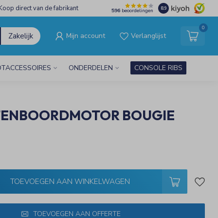
Koop direct van de fabrikant
8.9
596
beoordelingen
0
Zakelijk
Mijn account
Verlanglijst
TACCESSOIRES
ONDERDELEN
CONSOLE RIBS
TENBOORDMOTOR BOUGIE
TOEVOEGEN AAN WINKELWAGEN
TOEVOEGEN AAN OFFERTE