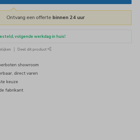
Ontvang een offerte
binnen 24 uur
esteld, volgende werkdag in huis!
lijken
Deel dit product
bberboten showroom
erbaar, direct varen
ste keuze
de fabrikant