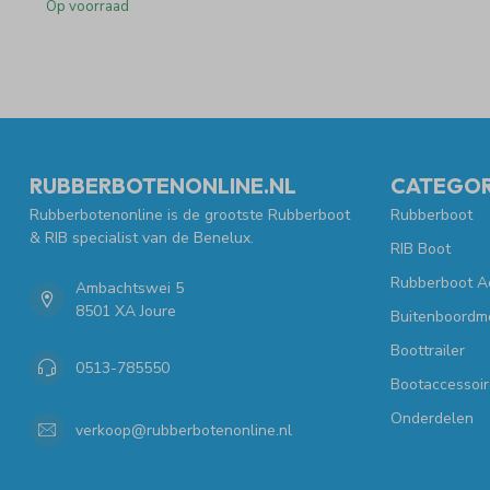
Op voorraad
RUBBERBOTENONLINE.NL
CATEGOR
Rubberbotenonline is de grootste Rubberboot
Rubberboot
& RIB specialist van de Benelux.
RIB Boot
Rubberboot A
Ambachtswei 5
8501 XA Joure
Buitenboordm
Boottrailer
0513-785550
Bootaccessoir
Onderdelen
verkoop@rubberbotenonline.nl