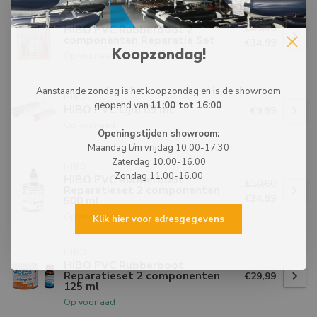
HIBO
€45,00
HIBO PVC Rubberboot 2
componenten Reparatie Set
€34,99
Koopzondag!
Op voorraad
Aanstaande zondag is het koopzondag en is de showroom
HIBO
geopend van
11:00 tot 16:00
.
HIBO PVC Lijm 65 ml
€9,99
Op voorraad
Openingstijden showroom:
Maandag t/m vrijdag 10.00-17.30
Zaterdag 10.00-16.00
HIBO
Zondag 11.00-16.00
HIBO PVC Rubberboot
€50,00
Reparatieset 2 componenten
€34,99
500 ml
Op voorraad
Klik hier voor adresgegevens
HIBO
HIBO PVC Rubberboot
Reparatieset 2 componenten
€29,99
125 ml
Op voorraad