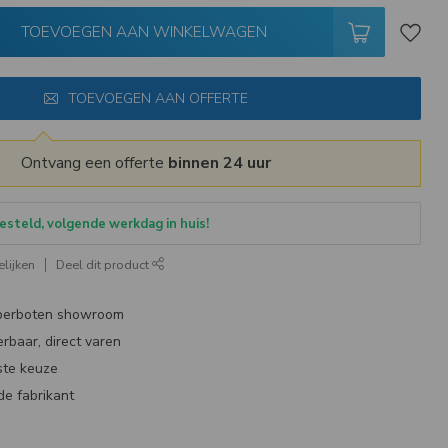
TOEVOEGEN AAN WINKELWAGEN
TOEVOEGEN AAN OFFERTE
Ontvang een offerte
binnen 24 uur
esteld, volgende werkdag in huis!
lijken
Deel dit product
bberboten showroom
erbaar, direct varen
ste keuze
de fabrikant