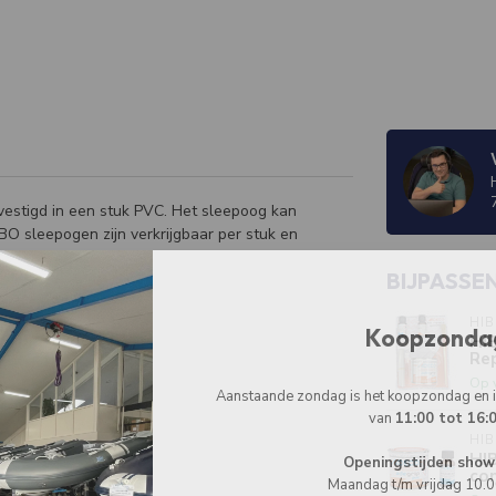
estigd in een stuk PVC. Het sleepoog kan
O sleepogen zijn verkrijgbaar per stuk en
BIJPASSE
HI
Koopzonda
HI
Re
Op 
Aanstaande zondag is het koopzondag en
van
11:00 tot 16:
HI
HI
Openingstijden show
co
Maandag t/m vrijdag 10.