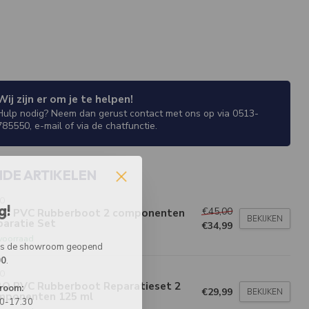
Wij zijn er om je te helpen!
Hulp nodig? Neem dan gerust contact met ons op via 0513-
785550, e-mail of via de chatfunctie.
NDE ARTIKELEN
BO
g!
€45,00
BO PVC Rubberboot 2 componenten
BEKIJKEN
paratie Set
€34,99
voorraad
 is de showroom geopend
00
.
BO
BO PVC Rubberboot Reparatieset 2
room:
€29,99
BEKIJKEN
mponenten 125 ml
00-17.30