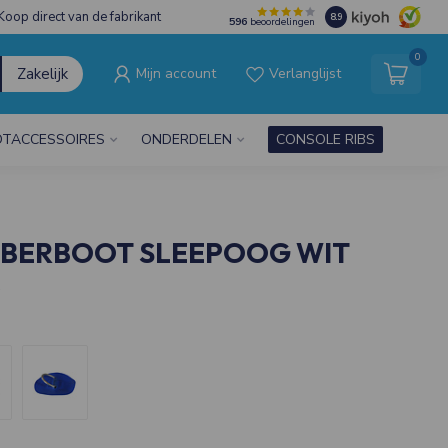
Koop direct van de fabrikant
8.9
596
beoordelingen
0
Zakelijk
Mijn account
Verlanglijst
TACCESSOIRES
ONDERDELEN
CONSOLE RIBS
BBERBOOT SLEEPOOG WIT
w