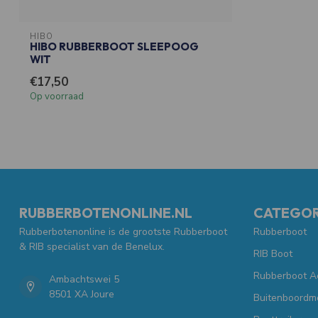
HIBO
HIBO RUBBERBOOT SLEEPOOG
WIT
€17,50
Op voorraad
RUBBERBOTENONLINE.NL
CATEGOR
Rubberbotenonline is de grootste Rubberboot
Rubberboot
& RIB specialist van de Benelux.
RIB Boot
Rubberboot A
Ambachtswei 5
8501 XA Joure
Buitenboordm