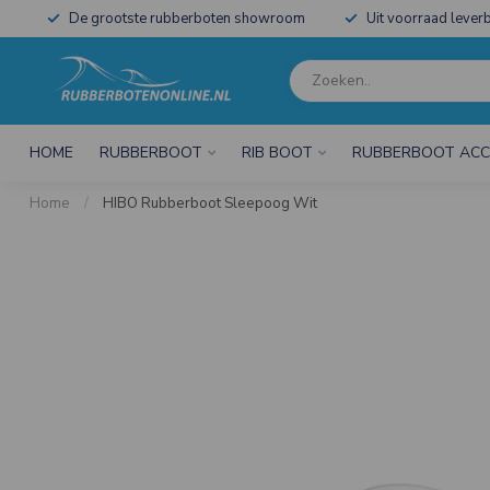
De grootste rubberboten showroom
Uit voorraad leverb
HOME
RUBBERBOOT
RIB BOOT
RUBBERBOOT ACC
Home
/
HIBO Rubberboot Sleepoog Wit