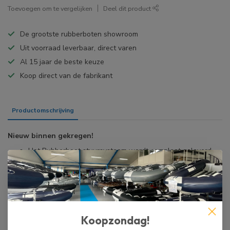
Toevoegen om te vergelijken
Deel dit product
De grootste rubberboten showroom
Uit voorraad leverbaar, direct varen
Al 15 jaar de beste keuze
Koop direct van de fabrikant
Productomschrijving
Specificaties
Nieuw binnen gekregen!
Het Rubberboot stuursysteem wordt compleet geleverd,
het pakket bestaat uit: RVS stuurhouder, stuurhuis, M58
stuurkabel en stuurwiel.
De RVS stuurhouder is gemaakt van SUS316 en daardoor
is het zoutwater bestendig.
De HIBO RVS stuurhouder heeft een zeer nette afwerking.
Hoogte van het RVS stuurhouder is 82 cm, de breedte is
Koopzondag!
20 cm en de diameter van de buis is 32 mm.