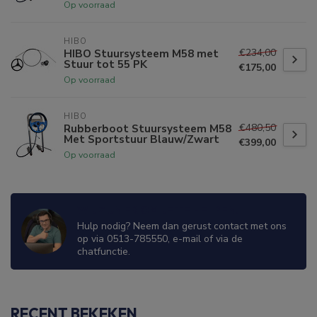
Op voorraad
HIBO
€234,00
HIBO Stuursysteem M58 met
Stuur tot 55 PK
€175,00
Op voorraad
HIBO
€480,50
Rubberboot Stuursysteem M58
Met Sportstuur Blauw/Zwart
€399,00
Op voorraad
WIJ ZIJN ER OM JE TE HELPEN!
Hulp nodig? Neem dan gerust contact met ons
op via 0513-785550, e-mail of via de
chatfunctie.
RECENT BEKEKEN