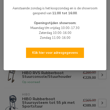
Het Rubberboot stuursysteem is ook leverbaar met
Aanstaande zondag is het koopzondag en is de showroom
sportsturen. Keuze uit maar liefst 11 soorten.
geopend van
11:00 tot 16:00
.
Openingstijden showroom:
Maandag t/m vrijdag 10.00-17.30
BIJPASSENDE ARTIKELEN
Zaterdag 10.00-16.00
Zondag 11.00-16.00
HIBO
HIBO Rubberboot
€494,00
Stuursysteem tot 55 pk met
€349,00
Stuur Zwart
Klik hier voor adresgegevens
Niet op voorraad
HIBO
€260,00
HIBO RVS Rubberboot
Stuurconsole/Stuurhouder
€229,00
Op voorraad
HIBO
HIBO Rubberboot
€565,00
Stuursysteem tot 55 pk met
€389,00
Sportstuur