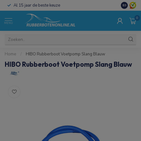
Al 15 jaar de beste keuze
Koop direct
8.9
0
MENU
Home
/
HIBO Rubberboot Voetpomp Slang Blauw
HIBO Rubberboot Voetpomp Slang Blauw