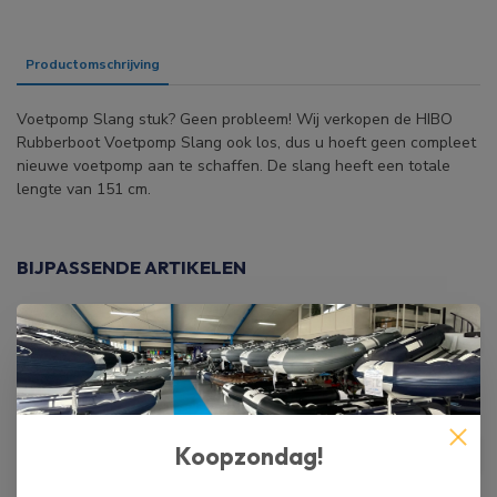
Productomschrijving
Specificaties
Voetpomp Slang stuk? Geen probleem! Wij verkopen de HIBO
Rubberboot Voetpomp Slang ook los, dus u hoeft geen compleet
nieuwe voetpomp aan te schaffen. De slang heeft een totale
lengte van 151 cm.
BIJPASSENDE ARTIKELEN
HIBO
€35,00
HIBO Rubberboot Voetpomp
€29,99
Op voorraad
HIBO
HIBO Ventiel Connector
Koopzondag!
€5,99
Op voorraad