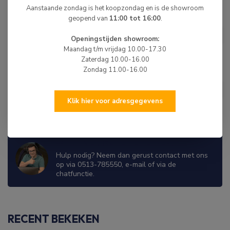
Aanstaande zondag is het koopzondag en is de showroom
geopend van
11:00 tot 16:00
.
HIBO
HIBO Rubberboot Voetpomp
€12,99
Slang Geel
Openingstijden showroom:
Op voorraad
Maandag t/m vrijdag 10.00-17.30
Zaterdag 10.00-16.00
Zondag 11.00-16.00
HIBO
HIBO Elektrische Luchtpomp
€165,00
12V
Klik hier voor adresgegevens
Op voorraad
WIJ ZIJN ER OM JE TE HELPEN!
Hulp nodig? Neem dan gerust contact met ons
op via 0513-785550, e-mail of via de
chatfunctie.
RECENT BEKEKEN