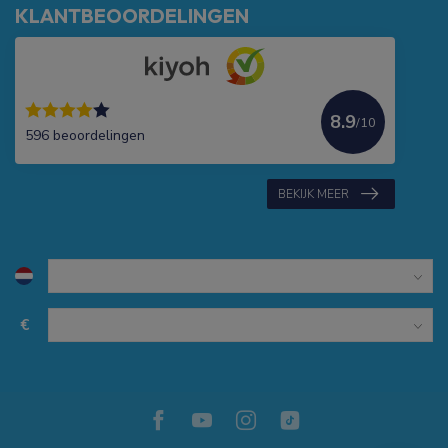
KLANTBEOORDELINGEN
8.9
/10
596 beoordelingen
BEKIJK MEER
€