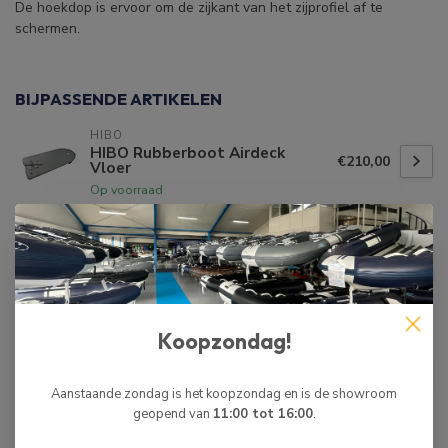
De hoekdop is ervoor om de zijkant van het zijprofiel af te
schermen.
BIJPASSENDE ARTIKELEN
HIBO
HIBO Rubberboot Airdeck
€210,00
Vloer
Op voorraad
HIBO
HIBO Rubberboot Zijprofiel
€120,00
Niet op voorraad
Koopzondag!
HIBO
HIBO Rubberboot Zijprofiel
€4,95
Hoekdop Links
Aanstaande zondag is het koopzondag en is de showroom
Op voorraad
geopend van
11:00 tot 16:00
.