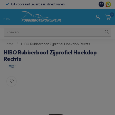
Uit voorraad leverbaar, direct varen
Al 15 jaar 
8.9
0
MENU
Home
/
HIBO Rubberboot Zijprofiel Hoekdop Rechts
HIBO Rubberboot Zijprofiel Hoekdop
Rechts