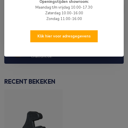
Openingstijden showroom:
HIBO
HIBO Rubberboot
Maandag t/m vrijdag 10.00-17.30
€13,50
Vloerplaatsteun Grijs
Zaterdag 10.00-16.00
Niet op voorraad
Zondag 11.00-16.00
Klik hier voor adresgegevens
WIJ ZIJN ER OM JE TE HELPEN!
Hulp nodig? Neem dan gerust contact met ons
op via 0513-785550, e-mail of via de
chatfunctie.
RECENT BEKEKEN