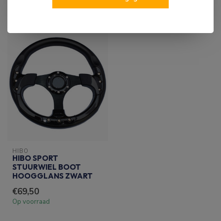
RECENT BEKEKEN
HIBO
HIBO SPORT
STUURWIEL BOOT
HOOGGLANS ZWART
€69,50
Op voorraad