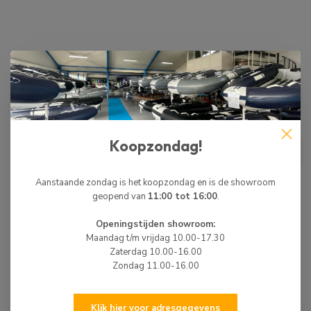
Specificaties
BIJPASSENDE ARTIKELEN
HIBO
Koopzondag!
HIBO Stuurnaaf Adapter
€27,50
Op voorraad
Aanstaande zondag is het koopzondag en is de showroom
geopend van
11:00 tot 16:00
.
Openingstijden showroom:
WIJ ZIJN ER OM JE TE HELPEN!
Maandag t/m vrijdag 10.00-17.30
Hulp nodig? Neem dan gerust contact met ons
Zaterdag 10.00-16.00
op via 0513-785550, e-mail of via de
chatfunctie.
Zondag 11.00-16.00
Klik hier voor adresgegevens