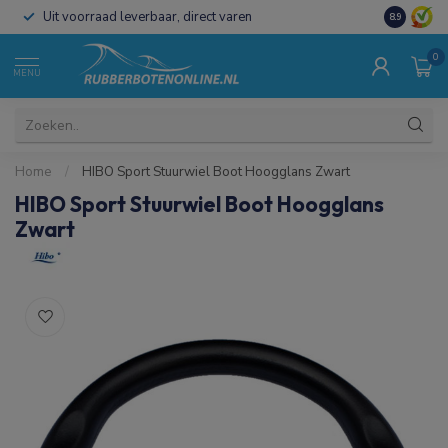
Uit voorraad leverbaar, direct varen
Al 15 jaar 
8.9
0
MENU
Home
/
HIBO Sport Stuurwiel Boot Hoogglans Zwart
HIBO Sport Stuurwiel Boot Hoogglans
Zwart