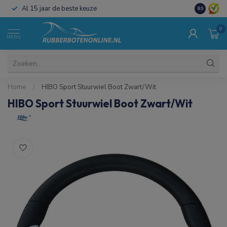
Al 15 jaar de beste keuze
Koop direct
8.9
0
MENU
Home
/
HIBO Sport Stuurwiel Boot Zwart/Wit
HIBO Sport Stuurwiel Boot Zwart/Wit