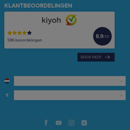
KLANTBEOORDELINGEN
8.9
/10
596 beoordelingen
BEKIJK MEER
€