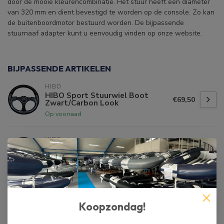
door de mooie kleurencombinatie. Het stuur heeft een diameter
van 320 mm en dient bevestigd te worden op de console. Zo kan
de buitenboordmotor bestuurd worden. De bijpassende
stuurnaaf adapter kunt u eenvoudig vinden op onze website.
BIJPASSENDE ARTIKELEN
HIBO
HIBO Sport Stuurwiel Boot
€69,50
Zwart/Carbon Look
Op voorraad
HIBO
HIBO Sport Stuurwiel Boot
€69,50
Zilver
Op voorraad
Stuurwiel Boot 23B/35 Zwart
Koopzondag!
€84,50
Niet op voorraad