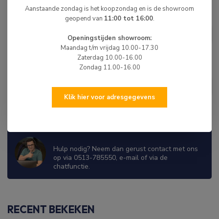
Aanstaande zondag is het koopzondag en is de showroom
geopend van
11:00 tot 16:00
.
HIBO
HIBO Sport Stuurwiel Boot
€69,50
Chroom/Zwart
Openingstijden showroom:
Maandag t/m vrijdag 10.00-17.30
Op voorraad
Zaterdag 10.00-16.00
Zondag 11.00-16.00
HIBO
HIBO Sport Stuurwiel Boot
€69,50
Zwart/Wit Chroom
Klik hier voor adresgegevens
Op voorraad
WIJ ZIJN ER OM JE TE HELPEN!
Hulp nodig? Neem dan gerust contact met ons
op via 0513-785550, e-mail of via de
chatfunctie.
RECENT BEKEKEN