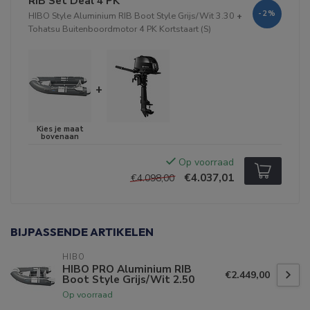
RIB Set Deal 4 PK
-2%
HIBO Style Aluminium RIB Boot Style Grijs/Wit 3.30
+
Tohatsu Buitenboordmotor 4 PK Kortstaart (S)
+
Op voorraad
€4.037,01
€4.098,00
BIJPASSENDE ARTIKELEN
HIBO
HIBO PRO Aluminium RIB
€2.449,00
Boot Style Grijs/Wit 2.50
Op voorraad