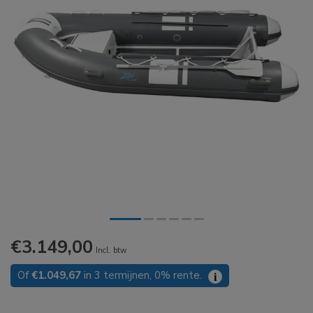
€3.149,00
Incl. btw
Of
€1.049,67
in 3 termijnen, 0% rente.
i