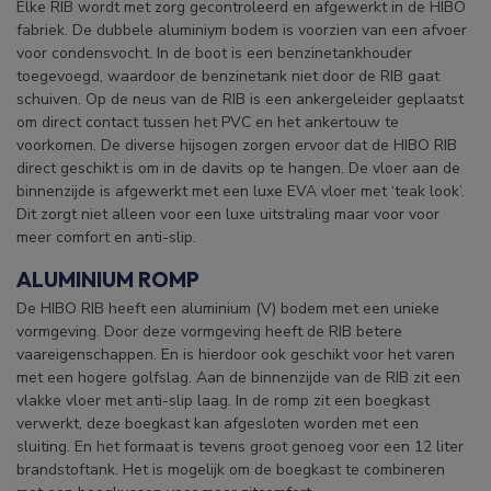
Elke RIB wordt met zorg gecontroleerd en afgewerkt in de HIBO
fabriek. De dubbele aluminiym bodem is voorzien van een afvoer
voor condensvocht.
In de boot is een benzinetankhouder
toegevoegd, waardoor de benzinetank niet door de RIB gaat
schuiven.
Op de neus van de RIB is een ankergeleider geplaatst
om direct contact tussen het PVC en het ankertouw te
voorkomen. De diverse hijsogen zorgen ervoor dat de HIBO RIB
direct geschikt is om in de davits op te hangen.
De vloer aan de
binnenzijde is afgewerkt met een luxe EVA vloer met ‘teak look’.
Dit zorgt niet alleen voor een luxe uitstraling maar voor voor
meer comfort en anti-slip.
ALUMINIUM ROMP
De HIBO RIB heeft een aluminium (V) bodem met een unieke
vormgeving. Door deze vormgeving heeft de RIB betere
vaareigenschappen. En is hierdoor ook geschikt voor het varen
met een hogere golfslag. Aan de binnenzijde van de RIB zit een
vlakke vloer met anti-slip laag. In de romp zit een boegkast
verwerkt, deze boegkast kan afgesloten worden met een
sluiting. En het formaat is tevens groot genoeg voor een 12 liter
brandstoftank. Het is mogelijk om de boegkast te combineren