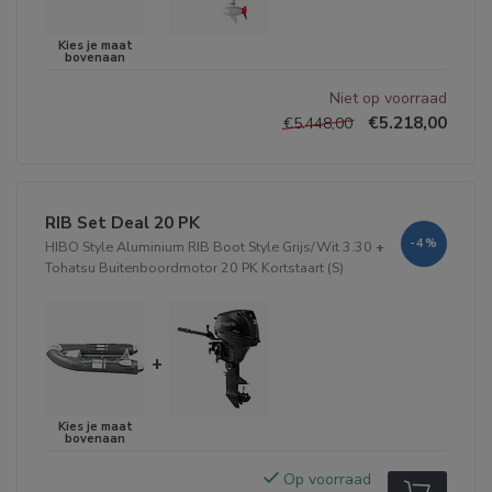
Niet op voorraad
€5.218,00
€5.448,00
RIB Set Deal 20 PK
-4%
HIBO Style Aluminium RIB Boot Style Grijs/Wit 3.30
+
Tohatsu Buitenboordmotor 20 PK Kortstaart (S)
+
Op voorraad