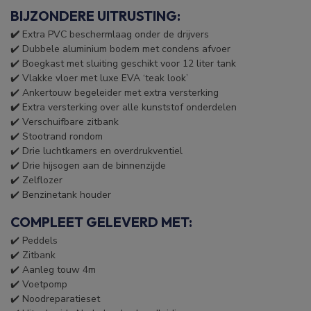
BIJZONDERE UITRUSTING:
✔️
Extra PVC beschermlaag onder de drijvers
✔️ Dubbele aluminium bodem met condens afvoer
✔️ Boegkast met sluiting geschikt voor 12 liter tank
✔️ Vlakke vloer met luxe EVA ‘teak look’
✔️ Ankertouw begeleider met extra versterking
✔️
Extra versterking over alle kunststof onderdelen
✔️ Verschuifbare zitbank
✔️ Stootrand rondom
✔️ Drie luchtkamers en overdrukventiel
✔️ Drie hijsogen aan de binnenzijde
✔️ Zelflozer
✔️ Benzinetank houder
COMPLEET GELEVERD MET:
✔️ Peddels
✔️ Zitbank
✔️ Aanleg touw 4m
✔️ Voetpomp
✔️ Noodreparatieset