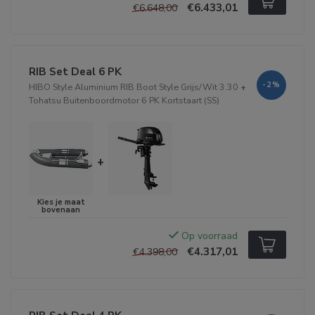
€6.433,01
€6.648,00
RIB Set Deal 6 PK
-2%
HIBO Style Aluminium RIB Boot Style Grijs/Wit 3.30
+
Tohatsu Buitenboordmotor 6 PK Kortstaart (SS)
+
Op voorraad
€4.317,01
€4.398,00