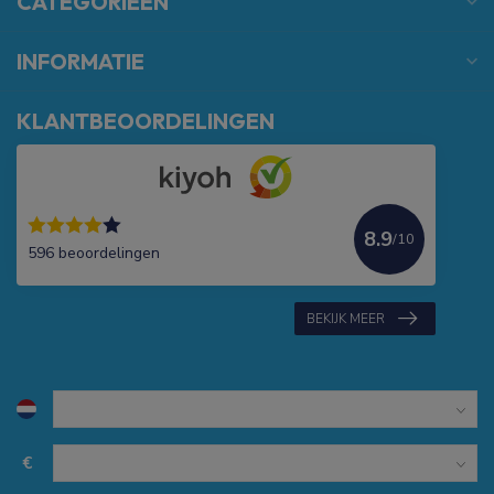
CATEGORIEËN
INFORMATIE
KLANTBEOORDELINGEN
8.9
/10
596 beoordelingen
BEKIJK MEER
€