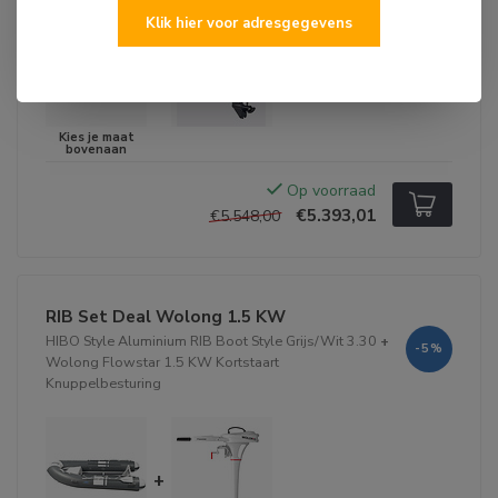
Klik hier voor adresgegevens
+
Op voorraad
€5.393,01
€5.548,00
RIB Set Deal Wolong 1.5 KW
HIBO Style Aluminium RIB Boot Style Grijs/Wit 3.30
+
-5%
Wolong Flowstar 1.5 KW Kortstaart
Knuppelbesturing
+