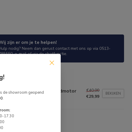
Wij zijn er om je te helpen!
Hulp nodig? Neem dan gerust contact met ons op via 0513-
785550, e-mail of via de chatfunctie.
NDE ARTIKELEN
g!
BO
€40,00
BO Verlengstok Buitenboordmotor
 is de showroom geopend
BEKIJKEN
lescopisch
€29,99
00
.
voorraad
room:
00-17.30
.00
00