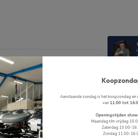
 buitenboordmotor verlengen. Hierdoor kun je
voren zit in de boot. Met behulp van de
 je alleen vaart. De stuurverlenging heeft een
BIJPASSE
itenboordmotor valt.
Koopzonda
HI
HI
Aanstaande zondag is het koopzondag en
Te
van
11:00 tot 16:
Op 
Openingstijden show
Maandag t/m vrijdag 10.
Zaterdag 10.00-16
Zondag 11.00-16.