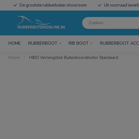
De grootste rubberboten showroom
Uit voorraad leverb
HOME
RUBBERBOOT
RIB BOOT
RUBBERBOOT ACC
Home
/
HIBO Verlengstok Buitenboordmotor Standaard