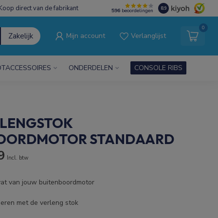
Koop direct van de fabrikant
8.9
596
beoordelingen
0
Zakelijk
Mijn account
Verlanglijst
TACCESSOIRES
ONDERDELEN
CONSOLE RIBS
RLENGSTOK
BOORDMOTOR STANDAARD
9
Incl. btw
at van jouw buitenboordmotor
neren met de verleng stok