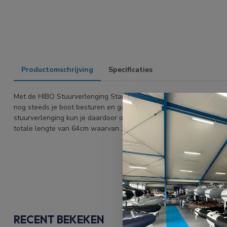
Productomschrijving
Specificaties
Met de HIBO Stuurverlenging Standaard kun je het handvat van je
nog steeds je boot besturen en gas geven wanneer je verder naar 
stuurverlenging kun je daardoor ook makkelijker planeren wanneer
totale lengte van 64cm waarvan 13cm over het handvat van de bu
RECENT BEKEKEN