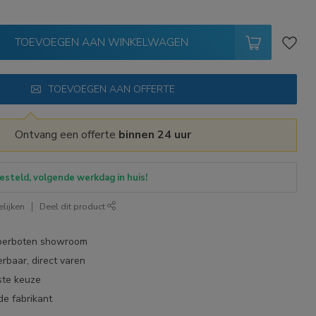
TOEVOEGEN AAN WINKELWAGEN
TOEVOEGEN AAN OFFERTE
Ontvang een offerte
binnen 24 uur
esteld, volgende werkdag in huis!
lijken
Deel dit product
bberboten showroom
erbaar, direct varen
ste keuze
de fabrikant