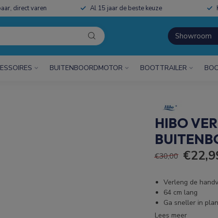
aar, direct varen
Al 15 jaar de beste keuze
Showroom
ESSOIRES
BUITENBOORDMOTOR
BOOTTRAILER
BOO
HIBO VE
BUITEN
€22,9
€30,00
Verleng de handv
64 cm lang
Ga sneller in pla
Lees meer