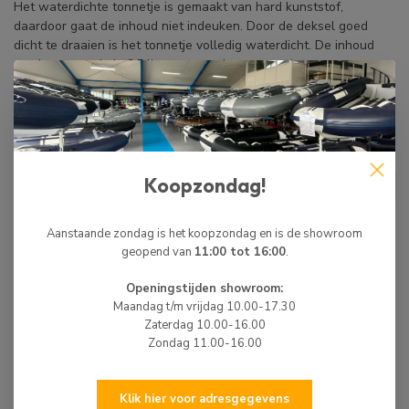
Het waterdichte tonnetje is gemaakt van hard kunststof,
daardoor gaat de inhoud niet indeuken. Door de deksel goed
dicht te draaien is het tonnetje volledig waterdicht. De inhoud
van het tonnetje is 6.5 liter er past dus genoeg in.
BIJPASSENDE ARTIKELEN
HIBO
HIBO Waterdichte Container
Koopzondag!
€14,95
(Tonnetje) 3.6 Liter
Niet op voorraad
Aanstaande zondag is het koopzondag en is de showroom
geopend van
11:00 tot 16:00
.
WIJ ZIJN ER OM JE TE HELPEN!
Openingstijden showroom:
Hulp nodig? Neem dan gerust contact met ons
Maandag t/m vrijdag 10.00-17.30
op via 0513-785550, e-mail of via de
Zaterdag 10.00-16.00
chatfunctie.
Zondag 11.00-16.00
Klik hier voor adresgegevens