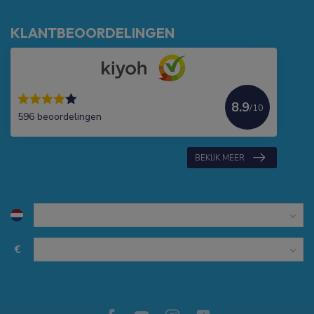
KLANTBEOORDELINGEN
8.9
/10
596 beoordelingen
BEKIJK MEER
€