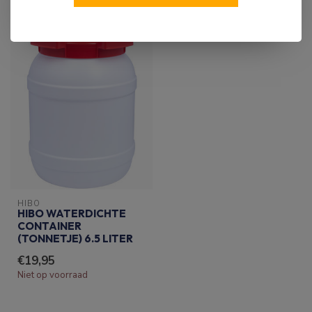
RECENT BEKEKEN
HIBO
HIBO WATERDICHTE
CONTAINER
(TONNETJE) 6.5 LITER
€19,95
Niet op voorraad