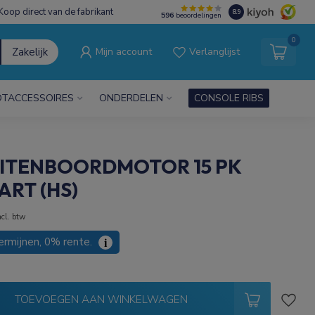
Koop direct van de fabrikant
8.9
596
beoordelingen
0
Zakelijk
Mijn account
Verlanglijst
TACCESSOIRES
ONDERDELEN
CONSOLE RIBS
UITENBOORDMOTOR 15 PK
RT (HS)
ncl. btw
termijnen, 0% rente.
i
TOEVOEGEN AAN WINKELWAGEN