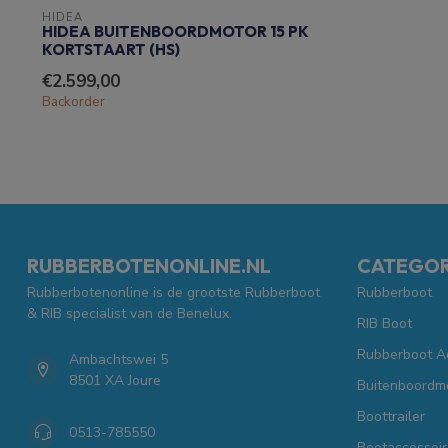
HIDEA
HIDEA BUITENBOORDMOTOR 15 PK
KORTSTAART (HS)
€2.599,00
Backorder
RUBBERBOTENONLINE.NL
CATEGOR
Rubberbotenonline is de grootste Rubberboot
Rubberboot
& RIB specialist van de Benelux.
RIB Boot
Rubberboot A
Ambachtswei 5
8501 XA Joure
Buitenboordm
Boottrailer
0513-785550
Bootaccessoir