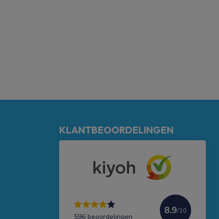
KLANTBEOORDELINGEN
8.9
/10
596 beoordelingen