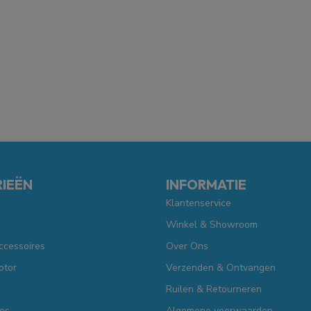
IEËN
INFORMATIE
Klantenservice
Winkel & Showroom
ccessoires
Over Ons
otor
Verzenden & Ontvangen
Ruilen & Retourneren
es
Algemene voorwaarden