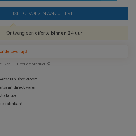
TOEVOEGEN AAN OFFERTE
Ontvang een offerte
binnen 24 uur
ar de levertijd
lijken
Deel dit product
bberboten showroom
erbaar, direct varen
ste keuze
de fabrikant