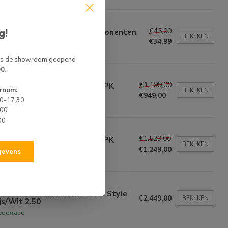
BO
g!
€45,00
BO PVC Rubberboot 2 componenten
BEKIJKEN
paratie Set
€34,99
voorraad
 is de showroom geopend
00
.
HATSU
€1.199,00
hatsu Buitenboordmotor 4 PK
room:
BEKIJKEN
tstaart (S)
€949,00
00-17.30
voorraad
.00
00
HATSU
€1.529,00
hatsu Buitenboordmotor 6 PK
BEKIJKEN
tstaart (SS)
€1.249,00
egevens
voorraad
BO
BO PRO Aluminium RIB Boot Style
€2.449,00
BEKIJKEN
js/Wit 2.50
voorraad