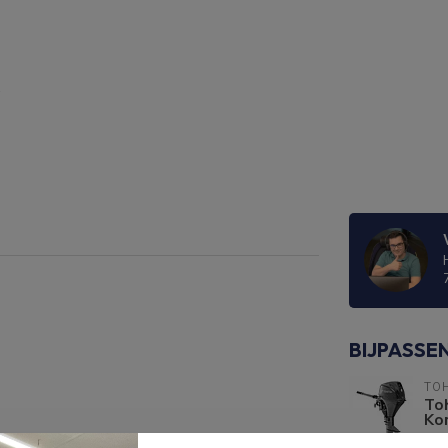
BIJPASSE
TO
To
Kor
Op 