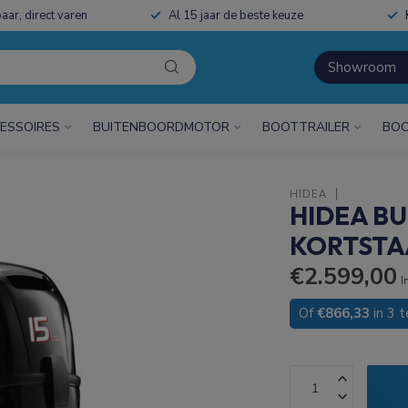
aar, direct varen
Al 15 jaar de beste keuze
Showroom
ESSOIRES
BUITENBOORDMOTOR
BOOTTRAILER
BOO
HIDEA
HIDEA B
KORTSTAA
€2.599,00
I
Of
€866,33
in 3 