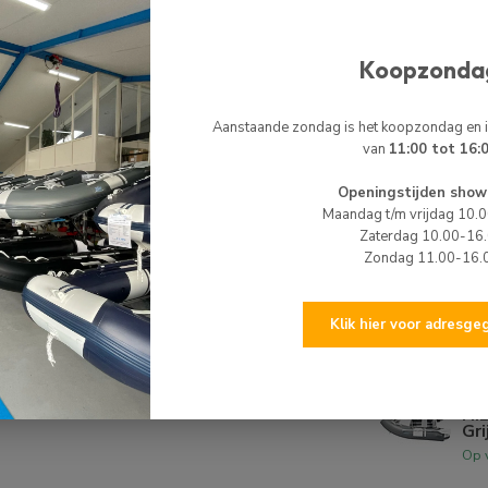
HI
Koopzonda
HI
Re
Op 
Aanstaande zondag is het koopzondag en
van
11:00 tot 16:
TO
To
Openingstijden show
Kor
Maandag t/m vrijdag 10.
Op 
Zaterdag 10.00-16
Zondag 11.00-16.
TO
To
Kor
Klik hier voor adresg
Op 
HI
HI
Gri
Op 