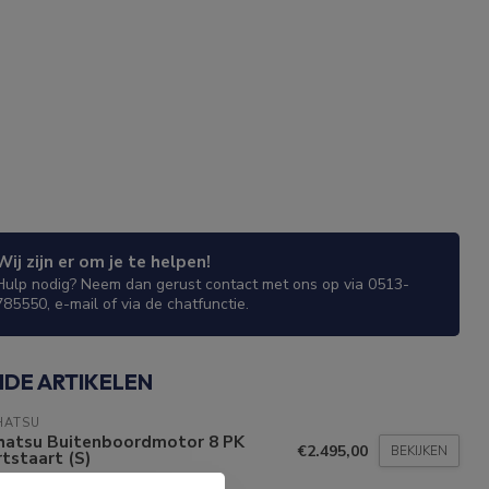
Wij zijn er om je te helpen!
Hulp nodig? Neem dan gerust contact met ons op via 0513-
785550, e-mail of via de chatfunctie.
NDE ARTIKELEN
HATSU
hatsu Buitenboordmotor 8 PK
€2.495,00
BEKIJKEN
tstaart (S)
voorraad