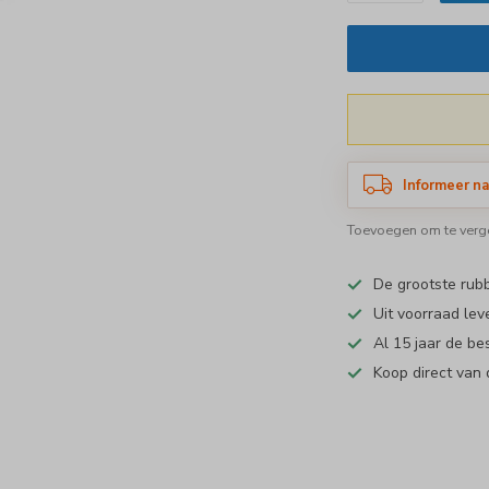
Informeer na
Toevoegen om te verge
De grootste ru
Uit voorraad lev
Al 15 jaar de be
Koop direct van 