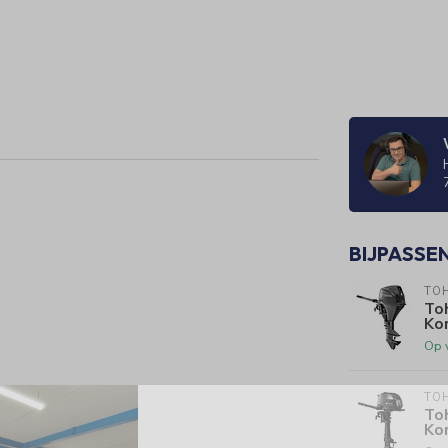
BIJPASSE
TO
To
Kor
Op 
TO
To
Kor