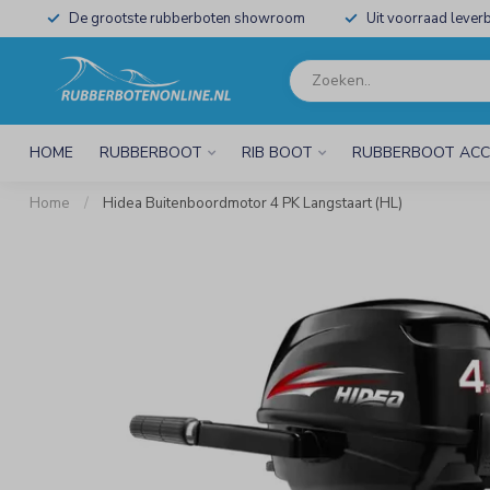
De grootste rubberboten showroom
Uit voorraad leverb
HOME
RUBBERBOOT
RIB BOOT
RUBBERBOOT ACC
Home
/
Hidea Buitenboordmotor 4 PK Langstaart (HL)