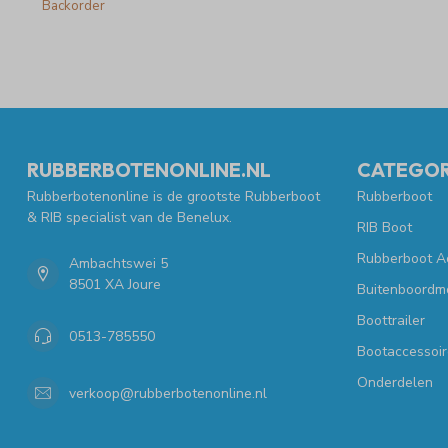
Backorder
RUBBERBOTENONLINE.NL
CATEGOR
Rubberbotenonline is de grootste Rubberboot
Rubberboot
& RIB specialist van de Benelux.
RIB Boot
Rubberboot A
Ambachtswei 5
8501 XA Joure
Buitenboordm
Boottrailer
0513-785550
Bootaccessoir
Onderdelen
verkoop@rubberbotenonline.nl