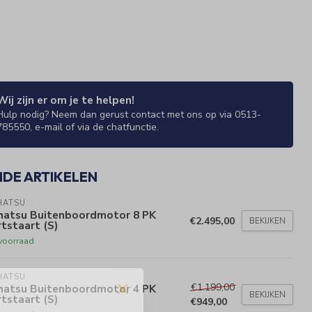
Wij zijn er om je te helpen!
Hulp nodig? Neem dan gerust contact met ons op via 0513-
785550, e-mail of via de chatfunctie.
NDE ARTIKELEN
HATSU
hatsu Buitenboordmotor 8 PK
€2.495,00
BEKIJKEN
tstaart (S)
voorraad
HATSU
€1.199,00
hatsu Buitenboordmotor 4 PK
BEKIJKEN
tstaart (S)
€949,00