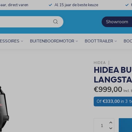
aar, direct varen
Al 15 jaar de beste keuze
Showroom
ESSOIRES
BUITENBOORDMOTOR
BOOTTRAILER
BOO
HIDEA
HIDEA B
LANGSTA
€999,00
Incl.
Of
€333,00
in 3 