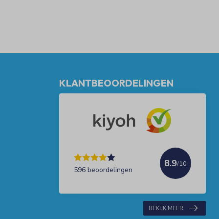
KLANTBEOORDELINGEN
8.9
/10
596 beoordelingen
BEKIJK MEER