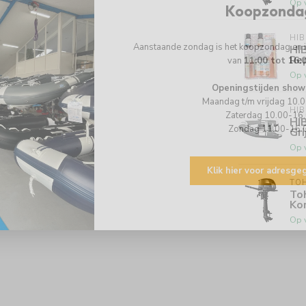
Op 
Koopzonda
HI
Aanstaande zondag is het koopzondag en
HI
Re
van
11:00 tot 16:
Op 
Openingstijden show
Maandag t/m vrijdag 10.
HI
Zaterdag 10.00-16
HI
Zondag 11.00-16.
Gri
Op 
Klik hier voor adresg
TO
To
Kor
Op 