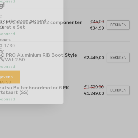
voorraad
g!
BO
 is de showroom geopend
€45,00
BO PVC Rubberboot 2 componenten
BEKIJKEN
paratie Set
00
.
€34,99
voorraad
room:
00-17.30
BO
.00
BO PRO Aluminium RIB Boot Style
€2.449,00
BEKIJKEN
00
js/Wit 2.50
voorraad
egevens
HATSU
€1.529,00
hatsu Buitenboordmotor 6 PK
BEKIJKEN
tstaart (SS)
€1.249,00
voorraad