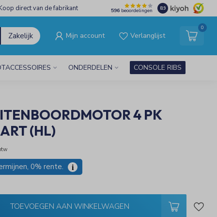
Koop direct van de fabrikant
8.9
596
beoordelingen
0
Zakelijk
Mijn account
Verlanglijst
TACCESSOIRES
ONDERDELEN
CONSOLE RIBS
UITENBOORDMOTOR 4 PK
ART (HL)
 btw
termijnen, 0% rente.
i
TOEVOEGEN AAN WINKELWAGEN