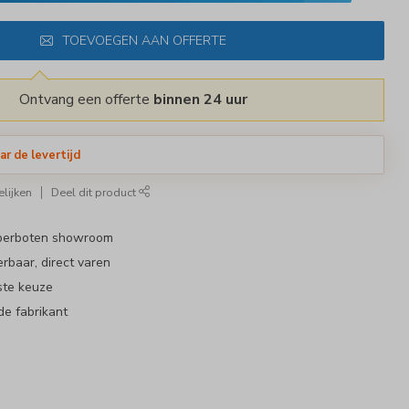
TOEVOEGEN AAN OFFERTE
Ontvang een offerte
binnen 24 uur
ar de levertijd
lijken
Deel dit product
bberboten showroom
erbaar, direct varen
ste keuze
de fabrikant