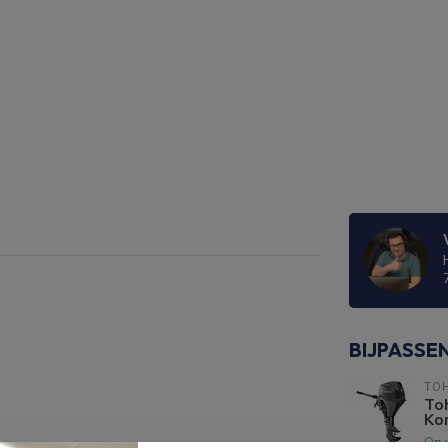
BIJPASSE
TO
To
Kor
Op 