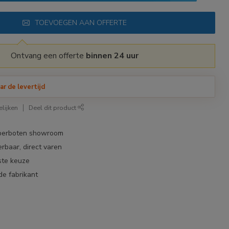
TOEVOEGEN AAN OFFERTE
Ontvang een offerte
binnen 24 uur
ar de levertijd
lijken
Deel dit product
bberboten showroom
erbaar, direct varen
ste keuze
de fabrikant