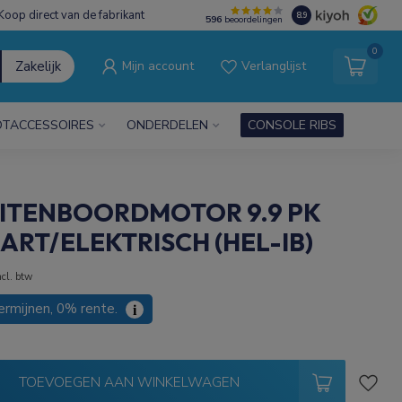
Koop direct van de fabrikant
8.9
596
beoordelingen
0
Zakelijk
Mijn account
Verlanglijst
TACCESSOIRES
ONDERDELEN
CONSOLE RIBS
UITENBOORDMOTOR 9.9 PK
RT/ELEKTRISCH (HEL-IB)
ncl. btw
termijnen, 0% rente.
i
TOEVOEGEN AAN WINKELWAGEN