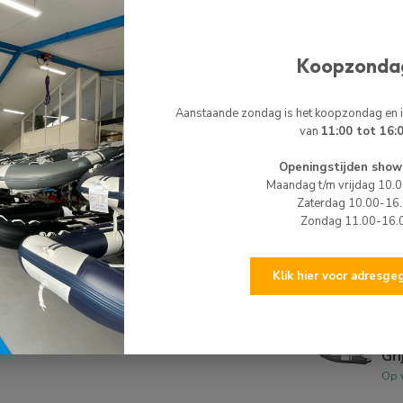
HI
HI
Koopzonda
Re
Op 
Aanstaande zondag is het koopzondag en
van
11:00 tot 16:
TO
To
Kor
Openingstijden show
Maandag t/m vrijdag 10.
Op 
Zaterdag 10.00-16
Zondag 11.00-16.
TO
To
Kor
Klik hier voor adresg
Op 
HI
HI
Gri
Op 