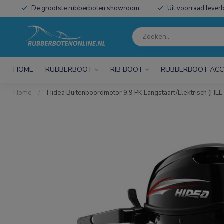
De grootste rubberboten showroom
Uit voorraad leverb
HOME
RUBBERBOOT
RIB BOOT
RUBBERBOOT ACC
Home
/
Hidea Buitenboordmotor 9.9 PK Langstaart/Elektrisch (HEL-