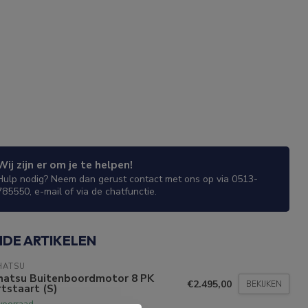
Wij zijn er om je te helpen!
Hulp nodig? Neem dan gerust contact met ons op via 0513-
785550, e-mail of via de chatfunctie.
NDE ARTIKELEN
HATSU
hatsu Buitenboordmotor 8 PK
€2.495,00
BEKIJKEN
tstaart (S)
voorraad