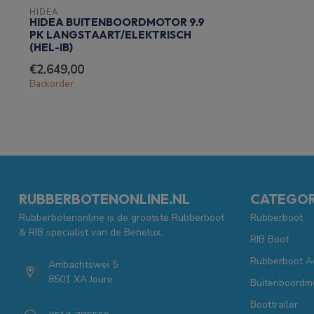
HIDEA
HIDEA BUITENBOORDMOTOR 9.9
PK LANGSTAART/ELEKTRISCH
(HEL-IB)
€2.649,00
Backorder
RUBBERBOTENONLINE.NL
CATEGOR
Rubberbotenonline is de grootste Rubberboot
Rubberboot
& RIB specialist van de Benelux.
RIB Boot
Rubberboot A
Ambachtswei 5
8501 XA Joure
Buitenboordm
Boottrailer