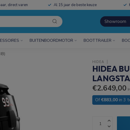
aar, direct varen
Al 15 jaar de beste keuze
Showroom
ESSOIRES
BUITENBOORDMOTOR
BOOTTRAILER
BOO
IB)
HIDEA
HIDEA B
LANGSTAA
€2.649,00
I
Of
€883,00
in 3 