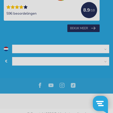
8.9
/10
596 beoordelingen
BEKIJK MEER
€