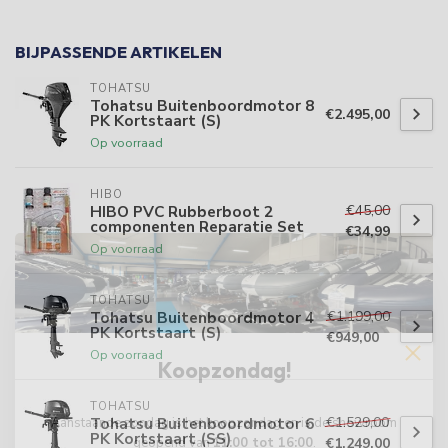
BIJPASSENDE ARTIKELEN
TOHATSU
Tohatsu Buitenboordmotor 8
€2.495,00
PK Kortstaart (S)
Op voorraad
HIBO
€45,00
HIBO PVC Rubberboot 2
componenten Reparatie Set
€34,99
Op voorraad
TOHATSU
€1.199,00
Tohatsu Buitenboordmotor 4
PK Kortstaart (S)
€949,00
Op voorraad
Koopzondag!
TOHATSU
€1.529,00
Tohatsu Buitenboordmotor 6
Aanstaande zondag is het koopzondag en is de showroom
PK Kortstaart (SS)
€1.249,00
geopend van
11:00 tot 16:00
.