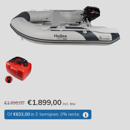
€1.899,00
€1.998,00
Incl. btw
Of
€633,00
in 3 termijnen, 0% rente.
i