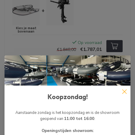
+
Op voorraad
€1.787,01
€1.848,00
Rubberboot Set Deal 6 PK
-4%
Hollex by Hibo Rubberboot 2.65 Airdeck Lichtgrijs
+
Tohatsu Buitenboordmotor 6 PK Kortstaart (SS)
Koopzondag!
Aanstaande zondag is het koopzondag en is de showroom
+
geopend van
11:00 tot 16:00
.
Openingstijden showroom: