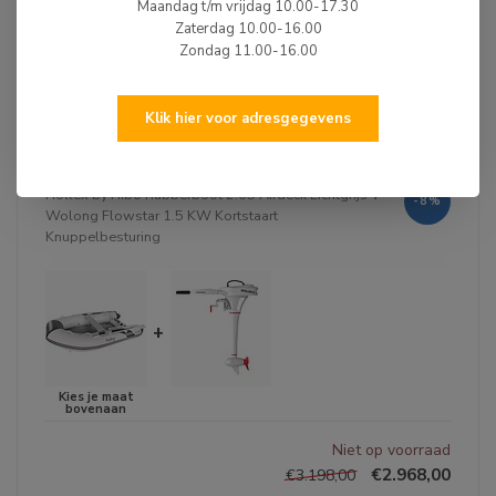
Maandag t/m vrijdag 10.00-17.30
Zaterdag 10.00-16.00
Op voorraad
Zondag 11.00-16.00
€2.067,01
€2.148,00
Klik hier voor adresgegevens
Rubberboot Set Deal Wolong 1.5 KW
Hollex by Hibo Rubberboot 2.65 Airdeck Lichtgrijs
+
-8%
Wolong Flowstar 1.5 KW Kortstaart
Knuppelbesturing
+
Niet op voorraad
€2.968,00
€3.198,00