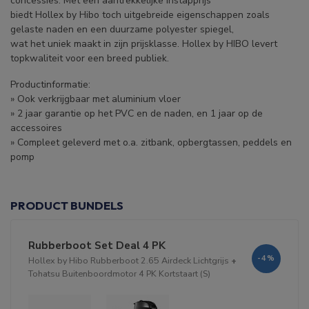
concessies. Met een aantrekkelijke instapprijs
biedt Hollex by Hibo toch uitgebreide eigenschappen zoals
gelaste naden en een duurzame polyester spiegel,
wat het uniek maakt in zijn prijsklasse. Hollex by HIBO levert
topkwaliteit voor een breed publiek.
Productinformatie:
» Ook verkrijgbaar met aluminium vloer
» 2 jaar garantie op het PVC en de naden, en 1 jaar op de
accessoires
» Compleet geleverd met o.a. zitbank, opbergtassen, peddels en
pomp
PRODUCT BUNDELS
Rubberboot Set Deal 4 PK
-4%
Hollex by Hibo Rubberboot 2.65 Airdeck Lichtgrijs
+
Tohatsu Buitenboordmotor 4 PK Kortstaart (S)