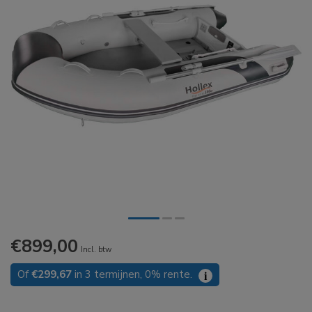
€899,00
Incl. btw
Of
€299,67
in 3 termijnen, 0% rente.
i