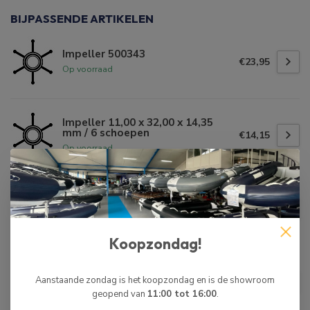
BIJPASSENDE ARTIKELEN
Impeller 500343
€23,95
Op voorraad
Impeller 11,00 x 32,00 x 14,35
mm / 6 schoepen
€14,15
Op voorraad
Impeller 10,15 x 41,00 x 14,00
mm / 6 schoepen
€19,35
Op voorraad
Koopzondag!
Impeller 16,20 x 45,60 x 14,80
mm / 6 schoepen
Aanstaande zondag is het koopzondag en is de showroom
€21,65
geopend van
11:00 tot 16:00
.
Op voorraad