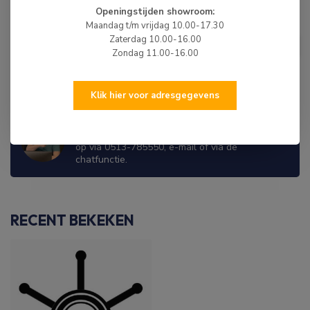
Openingstijden showroom:
Maandag t/m vrijdag 10.00-17.30
Impeller 11,90 x 40,00 x 18,00
Zaterdag 10.00-16.00
mm / 6 schoepen
€24,75
Zondag 11.00-16.00
Op voorraad
Klik hier voor adresgegevens
WIJ ZIJN ER OM JE TE HELPEN!
Hulp nodig? Neem dan gerust contact met ons
op via 0513-785550, e-mail of via de
chatfunctie.
RECENT BEKEKEN