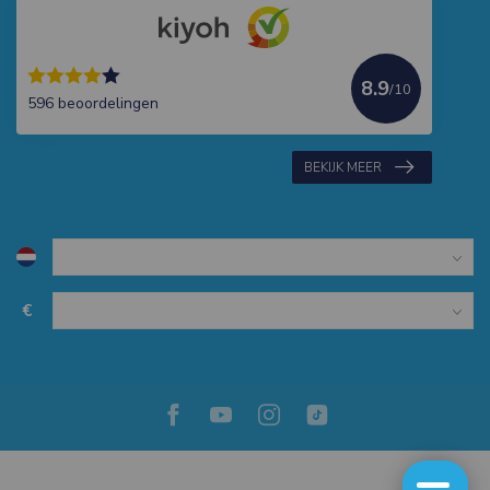
8.9
/10
596 beoordelingen
BEKIJK MEER
€