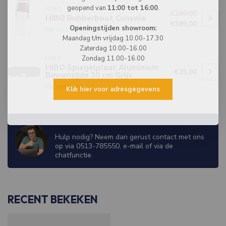
geopend van
11:00 tot 16:00
.
HIBO
€399,00
HIBO Rubberboot Console
€389,00
Openingstijden showroom:
Op voorraad
Maandag t/m vrijdag 10.00-17.30
Zaterdag 10.00-16.00
Zondag 11.00-16.00
HIBO
HIBO Spiegelplaat Aluminium
€15,00
Binnenzijde 30 cm Grijs
Op voorraad
Klik hier voor adresgegevens
WIJ ZIJN ER OM JE TE HELPEN!
Hulp nodig? Neem dan gerust contact met ons
op via 0513-785550, e-mail of via de
chatfunctie.
RECENT BEKEKEN