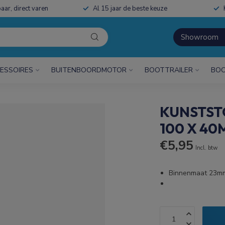
aar, direct varen
Al 15 jaar de beste keuze
Showroom
ESSOIRES
BUITENBOORDMOTOR
BOOTTRAILER
BOO
KUNSTST
100 X 4
€5,95
Incl. btw
Binnenmaat 23m