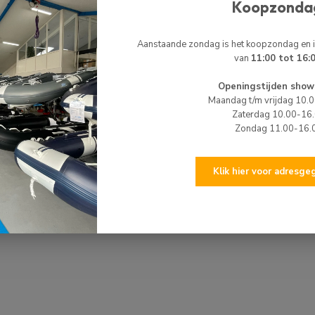
Koopzonda
HI
Aanstaande zondag is het koopzondag en
HI
van
11:00 tot 16:
Zit
Nie
Openingstijden show
Maandag t/m vrijdag 10.
Zaterdag 10.00-16
HI
Zondag 11.00-16.
HI
Op 
Klik hier voor adresg
HI
HI
Bin
Op 