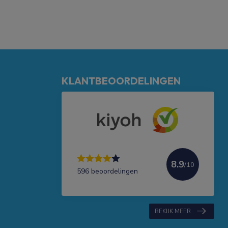
KLANTBEOORDELINGEN
8.9
/10
596 beoordelingen
BEKIJK MEER