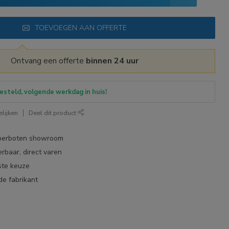
TOEVOEGEN AAN OFFERTE
Ontvang een offerte
binnen 24 uur
esteld, volgende werkdag in huis!
lijken
Deel dit product
bberboten showroom
erbaar, direct varen
ste keuze
de fabrikant