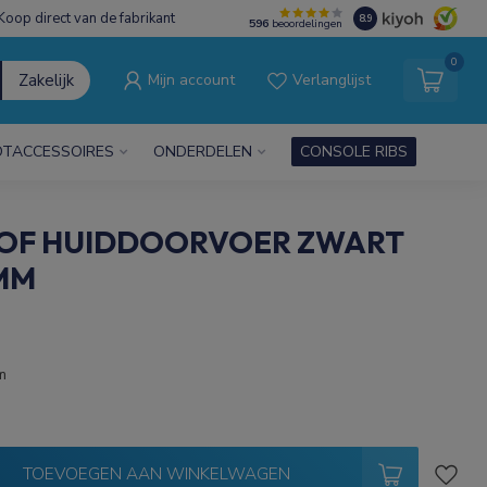
Koop direct van de fabrikant
8.9
596
beoordelingen
0
Zakelijk
Mijn account
Verlanglijst
TACCESSOIRES
ONDERDELEN
CONSOLE RIBS
OF HUIDDOORVOER ZWART
0MM
m
TOEVOEGEN AAN WINKELWAGEN