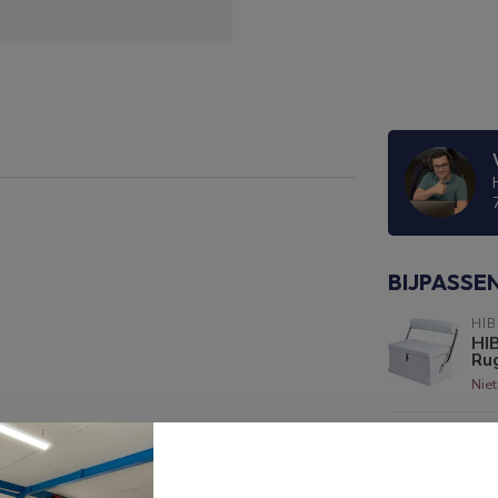
BIJPASSE
HI
HI
Ru
Nie
HI
HI
Op 