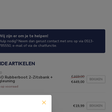
Wij zijn er om je te helpen!
Hulp nodig? Neem dan gerust contact met ons op via 0513-
785550, e-mail of via de chatfunctie.
NDE ARTIKELEN
BO
€469,00
BO Rubberboot 2-Zitsbank +
BEKIJKEN
gleuning
€449,00
t op voorraad
BO
BO Rubberboot Cleaner
€19,99
BEKIJKEN
voorraad