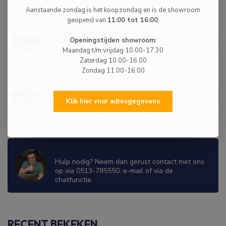
Op voorraad
Aanstaande zondag is het koopzondag en is de showroom
geopend van
11:00 tot 16:00
.
Landvast 12 mm 10 m 16-
€22,99
strengs Zwart
Openingstijden showroom:
€18,99
Maandag t/m vrijdag 10.00-17.30
Op voorraad
Zaterdag 10.00-16.00
Zondag 11.00-16.00
Landvast 12 mm 6 m 16-strengs
€16,99
Zwart
Klik hier voor adresgegevens
€14,99
Op voorraad
WIJ ZIJN ER OM JE TE HELPEN!
Hulp nodig? Neem dan gerust contact met ons
op via 0513-785550, e-mail of via de
chatfunctie.
RECENT BEKEKEN