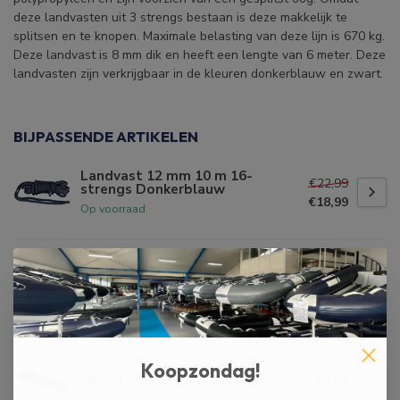
deze landvasten uit 3 strengs bestaan is deze makkelijk te
splitsen en te knopen. Maximale belasting van deze lijn is 670 kg.
Deze landvast is 8 mm dik en heeft een lengte van 6 meter. Deze
landvasten zijn verkrijgbaar in de kleuren donkerblauw en zwart.
BIJPASSENDE ARTIKELEN
Landvast 12 mm 10 m 16-
€22,99
strengs Donkerblauw
€18,99
Op voorraad
Landvast 8 mm 6 m 3-strengs
€7,50
Zwart
€5,99
Op voorraad
HIBO
Koopzondag!
HIBO Landvast 4 m Zwart
€3,50