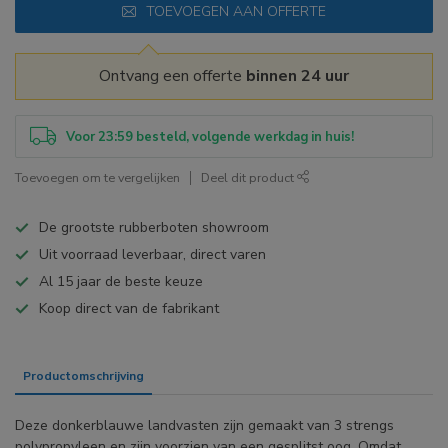
TOEVOEGEN AAN OFFERTE
Ontvang een offerte
binnen 24 uur
Voor 23:59 besteld, volgende werkdag in huis!
Toevoegen om te vergelijken
Deel dit product
De grootste rubberboten showroom
Uit voorraad leverbaar, direct varen
Al 15 jaar de beste keuze
Koop direct van de fabrikant
Productomschrijving
Specificaties
Deze donkerblauwe landvasten zijn gemaakt van 3 strengs
polypropyleen en zijn voorzien van een gesplitst oog. Omdat