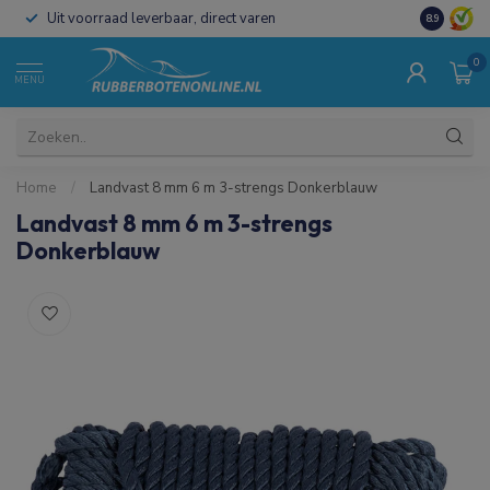
Uit voorraad leverbaar, direct varen
Al 15 jaar 
8.9
0
MENU
Home
/
Landvast 8 mm 6 m 3-strengs Donkerblauw
Landvast 8 mm 6 m 3-strengs
Donkerblauw