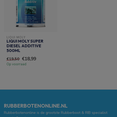
LIQUI MOLY
LIQUI MOLY SUPER
DIESEL ADDITIVE
500ML
€18,99
€19,50
Op voorraad
RUBBERBOTENONLINE.NL
Rubberbotenonline is de grootste Rubberboot & RIB specialist