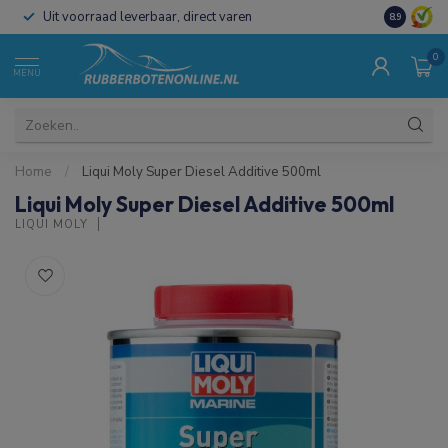
Uit voorraad leverbaar, direct varen
Al 15 jaar 
8.9
0
MENU
Home
/
Liqui Moly Super Diesel Additive 500ml
Liqui Moly Super Diesel Additive 500ml
LIQUI MOLY