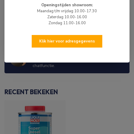
Openingstijden showroom:
XERAMIC
Maandag t/m vrijdag 10.00-17.30
€6,00
Xeramic Remreinger/Brake
Zaterdag 10.00-16.00
Cleaner 500ml
€4,99
Zondag 11.00-16.00
Op voorraad
Klik hier voor adresgegevens
WIJ ZIJN ER OM JE TE HELPEN!
Hulp nodig? Neem dan gerust contact met ons
op via 0513-785550, e-mail of via de
chatfunctie.
RECENT BEKEKEN