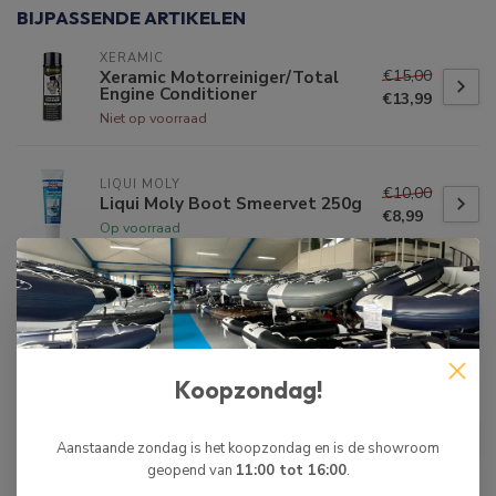
BIJPASSENDE ARTIKELEN
XERAMIC
€15,00
Xeramic Motorreiniger/Total
Engine Conditioner
€13,99
Niet op voorraad
LIQUI MOLY
€10,00
Liqui Moly Boot Smeervet 250g
€8,99
Op voorraad
LIQUI MOLY
€17,00
Liqui Moly Boot ATF Olie 1L
€15,99
Op voorraad
Koopzondag!
XERAMIC
€11,00
Xeramic X40 Multi Spray 500ml
Aanstaande zondag is het koopzondag en is de showroom
€9,99
Op voorraad
geopend van
11:00 tot 16:00
.