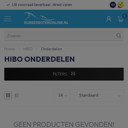
Uit voorraad leverbaar, direct varen
Al 15 jaar 
8.9
0
MENU
Home
/
HIBO
/
Onderdelen
HIBO ONDERDELEN
FILTERS
GEEN PRODUCTEN GEVONDEN!