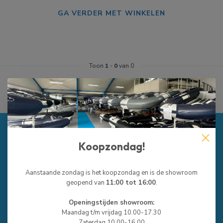
GA VERDER MET WINKELEN
Toon
1
-
0
van 0
RUBBERBOTENONLINE.NL
Koopzondag!
Rubberbotenonline is de grootste Rubberboot & RIB specialist
van de Benelux.
Aanstaande zondag is het koopzondag en is de showroom
geopend van
11:00 tot 16:00
.
Ambachtswei 5
8501 XA Joure
Openingstijden showroom:
Maandag t/m vrijdag 10.00-17.30
Zaterdag 10.00-16.00