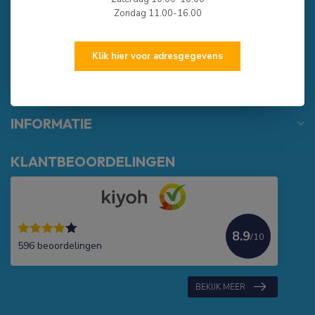
0513-785550
Zondag 11.00-16.00
verkoop@rubberbotenonline.nl
Klik hier voor adresgegevens
CATEGORIEËN
INFORMATIE
KLANTBEOORDELINGEN
8.9
/10
596 beoordelingen
BEKIJK MEER