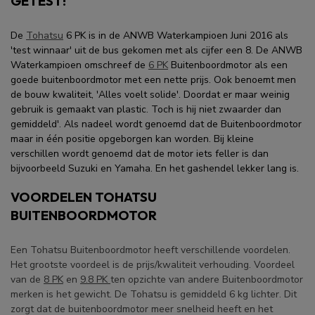
GETEST!
De
Tohatsu
6 PK is in de ANWB Waterkampioen Juni 2016 als
'test winnaar' uit de bus gekomen met als cijfer een 8. De ANWB
Waterkampioen omschreef de
6 PK
Buitenboordmotor als een
goede buitenboordmotor met een nette prijs. Ook benoemt men
de bouw kwaliteit, 'Alles voelt solide'. Doordat er maar weinig
gebruik is gemaakt van plastic. Toch is hij niet zwaarder dan
gemiddeld'. Als nadeel wordt genoemd dat de Buitenboordmotor
maar in één positie opgeborgen kan worden. Bij kleine
verschillen wordt genoemd dat de motor iets feller is dan
bijvoorbeeld Suzuki en Yamaha. En het gashendel lekker lang is.
VOORDELEN TOHATSU
BUITENBOORDMOTOR
Een Tohatsu Buitenboordmotor heeft verschillende voordelen.
Het grootste voordeel is de prijs/kwaliteit verhouding. Voordeel
van de
8 PK
en
9.8 PK
ten opzichte van andere Buitenboordmotor
merken is het gewicht. De Tohatsu is gemiddeld 6 kg lichter. Dit
zorgt dat de buitenboordmotor meer snelheid heeft en het