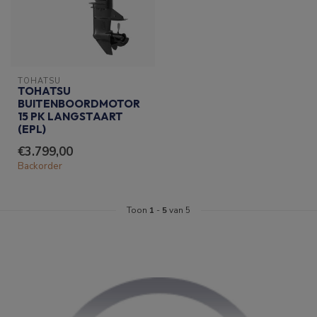
TOHATSU
TOHATSU
BUITENBOORDMOTOR
15 PK LANGSTAART
(EPL)
€3.799,00
Backorder
Toon
1
-
5
van 5