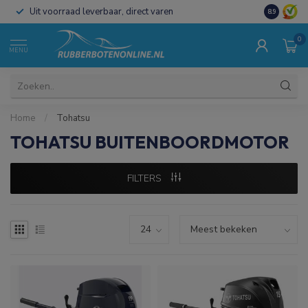
Uit voorraad leverbaar, direct varen
Al 15 jaar 
8.9
0
MENU
Home
/
Tohatsu
TOHATSU BUITENBOORDMOTOR
FILTERS