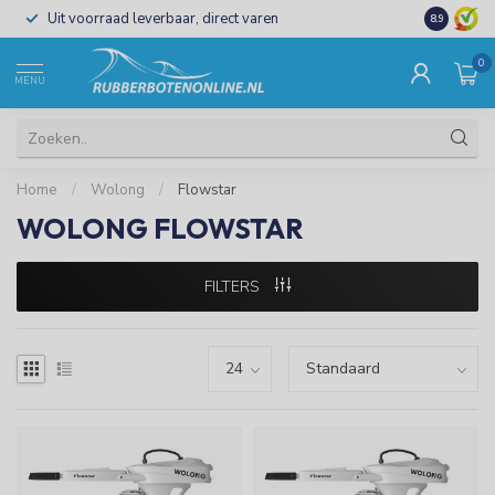
Uit voorraad leverbaar, direct varen
Al 15 jaar 
8.9
0
MENU
Home
/
Wolong
/
Flowstar
WOLONG FLOWSTAR
FILTERS