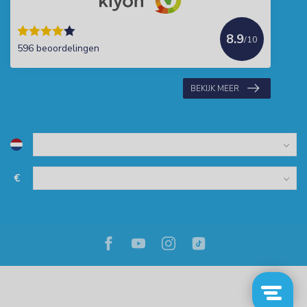
8.9
/10
596 beoordelingen
BEKIJK MEER
€