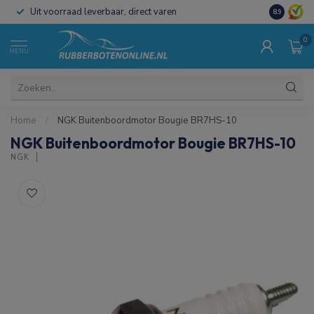
Uit voorraad leverbaar, direct varen
Al 15 jaar 
8.9
0
MENU
Home
/
NGK Buitenboordmotor Bougie BR7HS-10
NGK Buitenboordmotor Bougie BR7HS-10
NGK