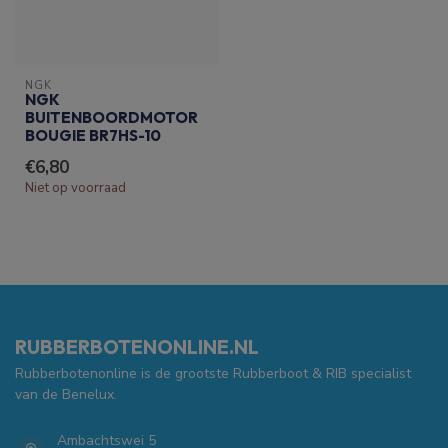
NGK
NGK
BUITENBOORDMOTOR
BOUGIE BR7HS-10
€6,80
Niet op voorraad
RUBBERBOTENONLINE.NL
Rubberbotenonline is de grootste Rubberboot & RIB specialist
van de Benelux.
Ambachtswei 5