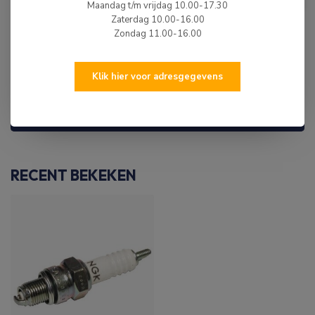
BPR6ES
Maandag t/m vrijdag 10.00-17.30
Op voorraad
Zaterdag 10.00-16.00
Zondag 11.00-16.00
WIJ ZIJN ER OM JE TE HELPEN!
Klik hier voor adresgegevens
Hulp nodig? Neem dan gerust contact met ons
op via 0513-785550, e-mail of via de
chatfunctie.
RECENT BEKEKEN