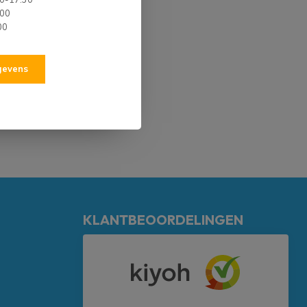
00-17.30
.00
00
egevens
KLANTBEOORDELINGEN