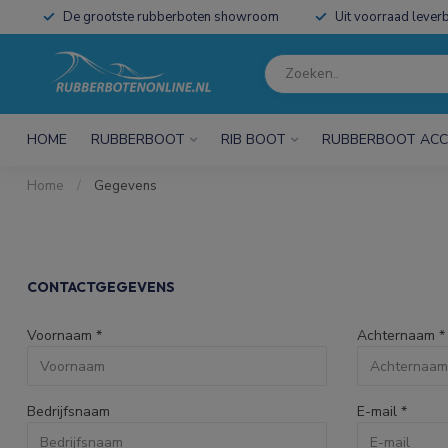
De grootste rubberboten showroom
Uit voorraad leverb
HOME
RUBBERBOOT
RIB BOOT
RUBBERBOOT ACC
Home
/
Gegevens
CONTACTGEGEVENS
Voornaam
*
Achternaam
*
Bedrijfsnaam
E-mail
*