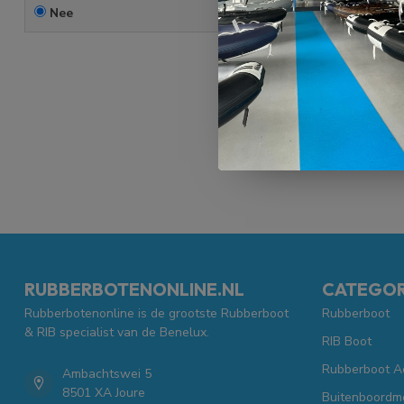
Nee
RUBBERBOTENONLINE.NL
CATEGOR
Rubberbotenonline is de grootste Rubberboot
Rubberboot
& RIB specialist van de Benelux.
RIB Boot
Rubberboot A
Ambachtswei 5
8501 XA Joure
Buitenboordm