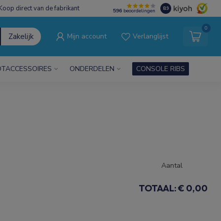
Koop direct van de fabrikant
8.9
596
beoordelingen
0
Zakelijk
Mijn account
Verlanglijst
TACCESSOIRES
ONDERDELEN
CONSOLE RIBS
Aantal
TOTAAL:
€ 0,00