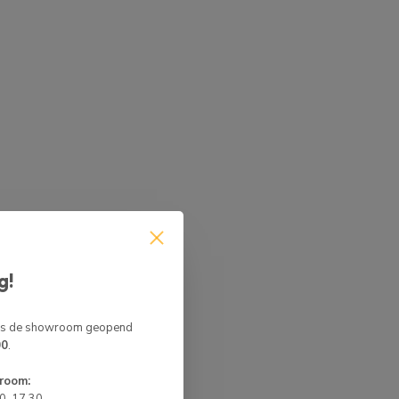
g!
 is de showroom geopend
00
.
room: