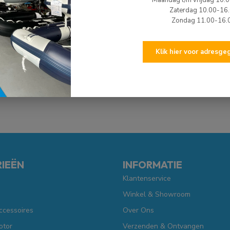
Maandag t/m vrijdag 10.
Zaterdag 10.00-16
Zondag 11.00-16.
*
= Verplicht veld
OFFERTE AANVRAGEN
Klik hier voor adresg
IEËN
INFORMATIE
Klantenservice
Winkel & Showroom
ccessoires
Over Ons
otor
Verzenden & Ontvangen