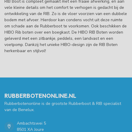
RIB Boot is compleet gemaakt met een fraaie afwerking, en aan
vele kleine details om het comfort te verhogen is gedacht bij de
ontwikkeling van de RIB. Zo is de vloer voorzien van een dubbele
bodem met afvoer. Hierdoor kan condens vocht uit deze ruimte
om schade aan de Rubberboot te voorkomen. Ook beschikken de
HIBO Rib boten over een boegkast. De HIBO RIB Boten worden
geleverd met een zitbankje, peddels, een landvast en een
voetpomp. Dankzij het unieke HIBO-design zijn de RIB Boten
herkenbaar en stijlvol!
RUBBERBOTENONLINE.NL
Rubberbotenonline is de grootste Rubberboot & RIB specialist
van de Benelux.
Ambachtswei 5
8501 XA Joure