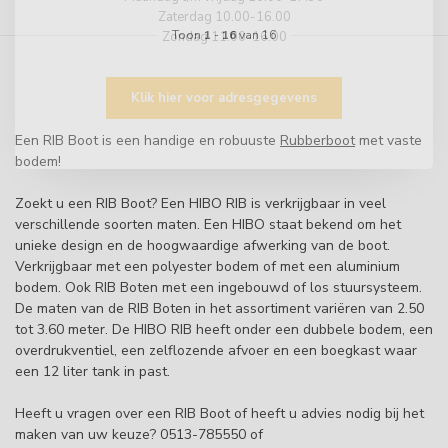
Zaterdag 10.00-16.00
Toon
1
-
16
van 16
Zondag 11.00-16.00
Klik hier voor adresgegevens
Een RIB Boot is een handige en robuuste
Rubberboot
met vaste
bodem!
Zoekt u een RIB Boot? Een HIBO RIB is verkrijgbaar in veel
verschillende soorten maten. Een HIBO staat bekend om het
unieke design en de hoogwaardige afwerking van de boot.
Verkrijgbaar met een polyester bodem of met een aluminium
bodem. Ook RIB Boten met een ingebouwd of los stuursysteem.
De maten van de RIB Boten in het assortiment variëren van 2.50
tot 3.60 meter. De HIBO RIB heeft onder een dubbele bodem, een
overdrukventiel, een zelflozende afvoer en een boegkast waar
een 12 liter tank in past.
Heeft u vragen over een RIB Boot of heeft u advies nodig bij het
maken van uw keuze? 0513-785550 of