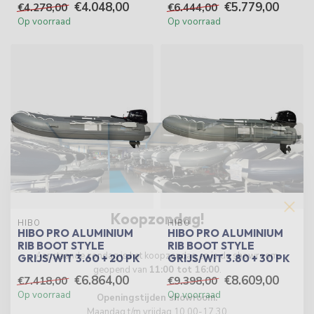
€4.048,00
€5.779,00
€4.278,00
€6.444,00
Op voorraad
Op voorraad
Koopzondag!
HIBO
HIBO
HIBO PRO ALUMINIUM
HIBO PRO ALUMINIUM
RIB BOOT STYLE
RIB BOOT STYLE
Aanstaande zondag is het koopzondag en is de showroom
GRIJS/WIT 3.60 + 20 PK
GRIJS/WIT 3.80 + 30 PK
geopend van
11:00 tot 16:00
.
€6.864,00
€8.609,00
€7.418,00
€9.398,00
Op voorraad
Op voorraad
Openingstijden showroom:
Maandag t/m vrijdag 10.00-17.30