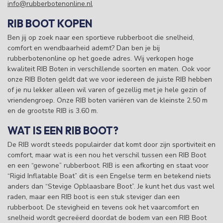
info@rubberbotenonline.nl
RIB BOOT KOPEN
Ben jij op zoek naar een sportieve rubberboot die snelheid,
comfort en wendbaarheid ademt? Dan ben je bij
rubberbotenonline op het goede adres. Wij verkopen hoge
kwaliteit RIB Boten in verschillende soorten en maten. Ook voor
onze RIB Boten geldt dat we voor iedereen de juiste RIB hebben
of je nu lekker alleen wil varen of gezellig met je hele gezin of
vriendengroep. Onze RIB boten variëren van de kleinste 2.50 m
en de grootste RIB is 3.60 m.
WAT IS EEN RIB BOOT?
De RIB wordt steeds populairder dat komt door zijn sportiviteit en
comfort, maar wat is een nou het verschil tussen een RIB Boot
en een “gewone” rubberboot. RIB is een afkorting en staat voor
“Rigid Inflatable Boat” dit is een Engelse term en betekend niets
anders dan “Stevige Opblaasbare Boot”. Je kunt het dus vast wel
raden, maar een RIB boot is een stuk steviger dan een
rubberboot. De stevigheid en tevens ook het vaarcomfort en
snelheid wordt gecreëerd doordat de bodem van een RIB Boot