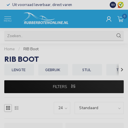
Uit voorraad leverbaar, direct varen
Al 15 jaar 
8.9
0
MENU
Home
/
RIB Boot
RIB BOOT
LENGTE
GEBRUIK
STIJL
TYPE
FILTERS