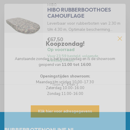
HIBO
HIBO RUBBERBOOTHOES
CAMOUFLAGE
Leverbaar voor rubberboten van 2.30 m
t/m 4.30 m, Optimale bescherming...
€67,50
Koopzondag!
Op voorraad
Voor 23:59 besteld, volgende
Aanstaande zondag is het koopzondag en is de showroom
werkdag in huis!
geopend van
11:00 tot 16:00
.
Openingstijden showroom:
Maandag t/m vrijdag 10.00-17.30
Toon
1
-
3
van 3
Zaterdag 10.00-16.00
Zondag 11.00-16.00
Klik hier voor adresgegevens
RUBBERBOTENONLINE.NL