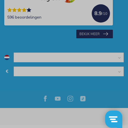
8.9
/10
596 beoordelingen
BEKIJK MEER
€