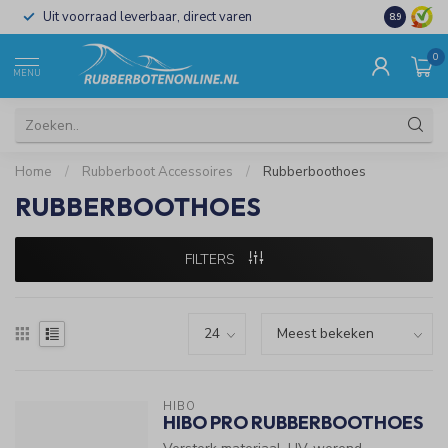
Uit voorraad leverbaar, direct varen
Al 15 jaar 
8.9
0
MENU
Home
/
Rubberboot Accessoires
/
Rubberboothoes
RUBBERBOOTHOES
FILTERS
HIBO
HIBO PRO RUBBERBOOTHOES