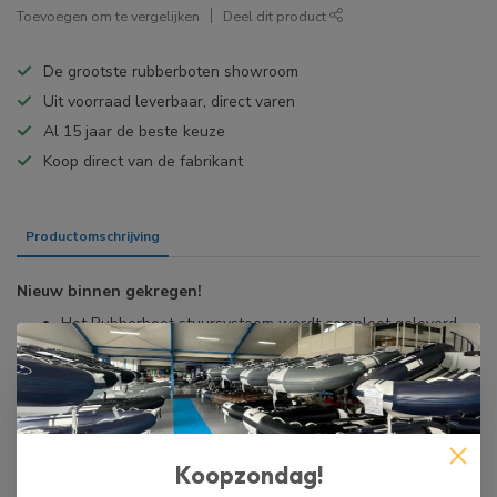
Toevoegen om te vergelijken
Deel dit product
De grootste rubberboten showroom
Uit voorraad leverbaar, direct varen
Al 15 jaar de beste keuze
Koop direct van de fabrikant
Productomschrijving
Specificaties
Nieuw binnen gekregen!
Het Rubberboot stuursysteem wordt compleet geleverd,
het pakket bestaat uit: RVS stuurhouder, stuurhuis, M58
stuurkabel en stuurwiel.
De RVS stuurhouder is gemaakt van SUS316 en daardoor
is het zoutwater bestendig.
De HIBO RVS stuurhouder heeft een zeer nette afwerking.
Hoogte van het RVS stuurhouder is 82 cm, de breedte is
Koopzondag!
20 cm en de diameter van de buis is 32 mm.