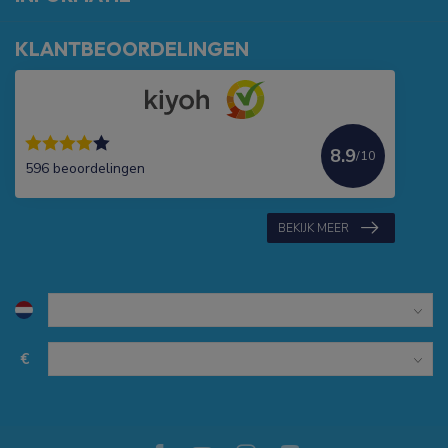
KLANTBEOORDELINGEN
8.9
/10
596 beoordelingen
BEKIJK MEER
€