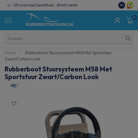
Uit voorraad leverbaar, direct varen
Al 15 jaar 
8.9
0
MENU
Home
/
Rubberboot Stuursysteem M58 Met Sportstuur
Zwart/Carbon Look
Rubberboot Stuursysteem M58 Met
Sportstuur Zwart/Carbon Look