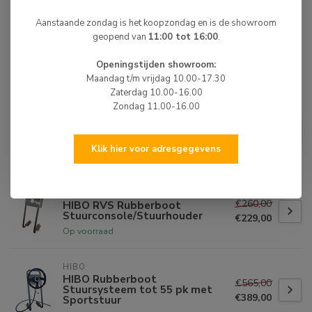
Het Rubberboot stuursysteem is ook leverbaar met
sportsturen. Keuze uit maar liefst 11 soorten.
Aanstaande zondag is het koopzondag en is de showroom
geopend van
11:00 tot 16:00
.
Openingstijden showroom:
Maandag t/m vrijdag 10.00-17.30
BIJPASSENDE ARTIKELEN
Zaterdag 10.00-16.00
Zondag 11.00-16.00
HIBO
HIBO Rubberboot
€494,00
Stuursysteem tot 55 pk met
€349,00
Stuur Zwart
Klik hier voor adresgegevens
Niet op voorraad
HIBO
€260,00
HIBO RVS Rubberboot
Stuurconsole/Stuurhouder
€229,00
Op voorraad
HIBO
HIBO Rubberboot
€565,00
Stuursysteem tot 55 pk met
€389,00
Sportstuur