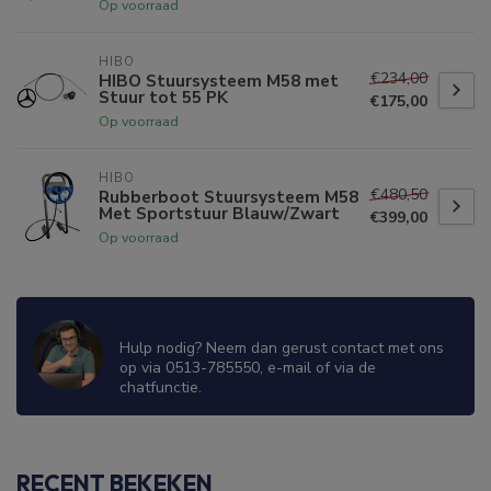
Op voorraad
HIBO
€234,00
HIBO Stuursysteem M58 met
Stuur tot 55 PK
€175,00
Op voorraad
HIBO
€480,50
Rubberboot Stuursysteem M58
Met Sportstuur Blauw/Zwart
€399,00
Op voorraad
WIJ ZIJN ER OM JE TE HELPEN!
Hulp nodig? Neem dan gerust contact met ons
op via 0513-785550, e-mail of via de
chatfunctie.
RECENT BEKEKEN