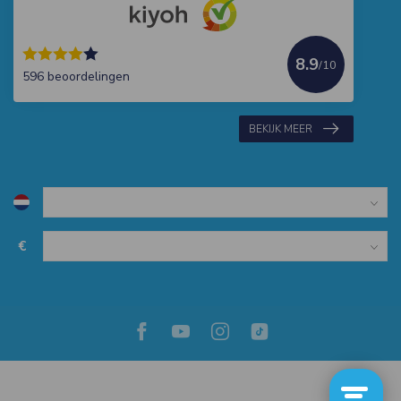
8.9
/10
596 beoordelingen
BEKIJK MEER
€