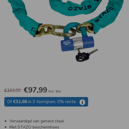
€97,99
€102,00
Incl. btw
Of
€32,66
in 3 termijnen, 0% rente.
i
Vervaardigd van gehard staal
Met STAZO beschermhoes