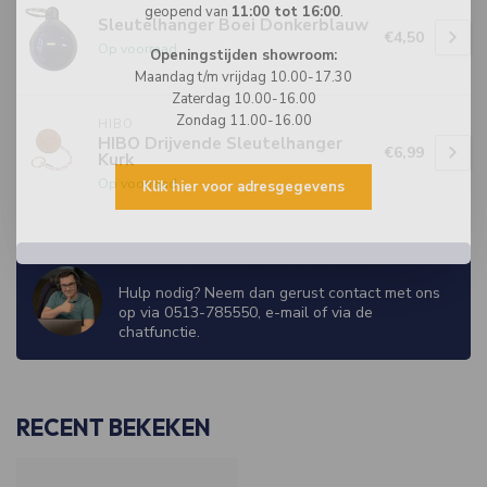
geopend van
11:00 tot 16:00
.
Sleutelhanger Boei Donkerblauw
€4,50
Op voorraad
Openingstijden showroom:
Maandag t/m vrijdag 10.00-17.30
Zaterdag 10.00-16.00
Zondag 11.00-16.00
HIBO
HIBO Drijvende Sleutelhanger
€6,99
Kurk
Op voorraad
Klik hier voor adresgegevens
WIJ ZIJN ER OM JE TE HELPEN!
Hulp nodig? Neem dan gerust contact met ons
op via 0513-785550, e-mail of via de
chatfunctie.
RECENT BEKEKEN