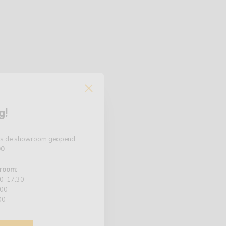
g!
 is de showroom geopend
00
.
room:
00-17.30
.00
00