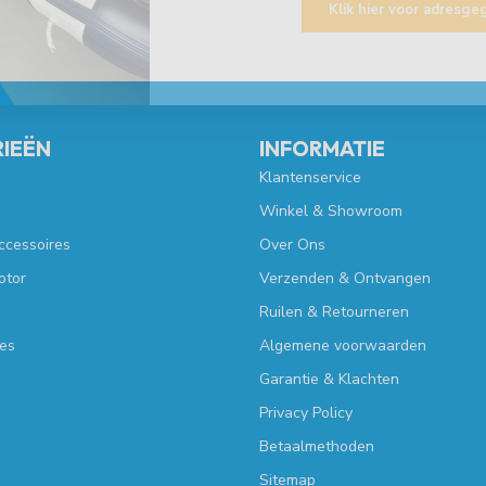
Klik hier voor adresg
IEËN
INFORMATIE
Klantenservice
Winkel & Showroom
ccessoires
Over Ons
otor
Verzenden & Ontvangen
Ruilen & Retourneren
es
Algemene voorwaarden
Garantie & Klachten
Privacy Policy
Betaalmethoden
Sitemap