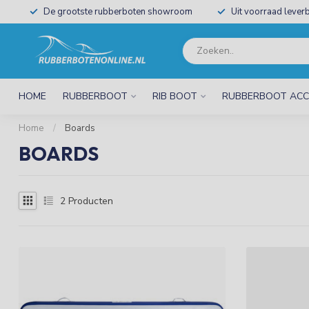
De grootste rubberboten showroom
Uit voorraad leverb
HOME
RUBBERBOOT
RIB BOOT
RUBBERBOOT ACC
Home
/
Boards
BOARDS
2
Producten