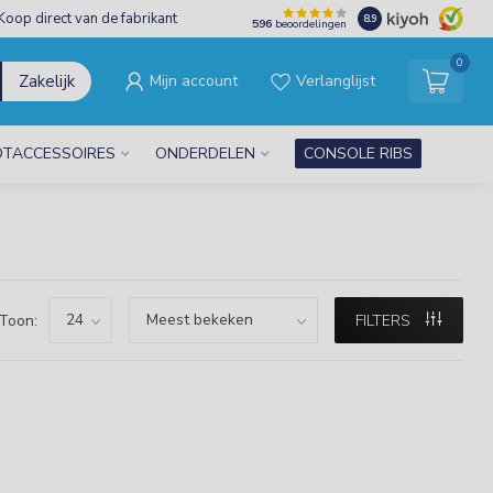
Koop direct van de fabrikant
8.9
596
beoordelingen
0
Zakelijk
Mijn account
Verlanglijst
TACCESSOIRES
ONDERDELEN
CONSOLE RIBS
Toon:
FILTERS