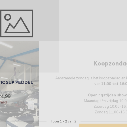
Koopzonda
Aanstaande zondag is het koopzondag en
IC SUP PEDDEL
van
11:00 tot 16:
Openingstijden show
24,99
Maandag t/m vrijdag 10.
raad
Zaterdag 10.00-16
Zondag 11.00-16.
Toon
1
-
2
van 2