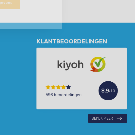
egevens
KLANTBEOORDELINGEN
8.9
/10
596 beoordelingen
BEKIJK MEER