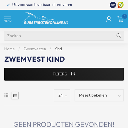
Uit voorraad leverbaar, direct varen
Al 15 jaar 
8.9
0
MENU
Home
/
Zwemvesten
/
Kind
ZWEMVEST KIND
FILTERS
GEEN PRODUCTEN GEVONDEN!