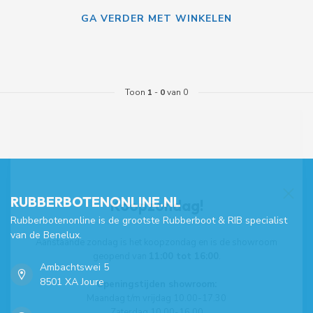
GA VERDER MET WINKELEN
Toon
1
-
0
van 0
RUBBERBOTENONLINE.NL
Koopzondag!
Rubberbotenonline is de grootste Rubberboot & RIB specialist
van de Benelux.
Aanstaande zondag is het koopzondag en is de showroom
geopend van
11:00 tot 16:00
.
Ambachtswei 5
8501 XA Joure
Openingstijden showroom:
Maandag t/m vrijdag 10.00-17.30
Zaterdag 10.00-16.00