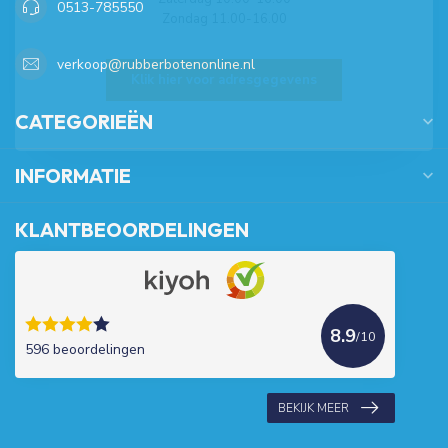
0513-785550
Zondag 11.00-16.00
verkoop@rubberbotenonline.nl
Klik hier voor adresgegevens
CATEGORIEËN
INFORMATIE
KLANTBEOORDELINGEN
8.9
/10
596 beoordelingen
BEKIJK MEER