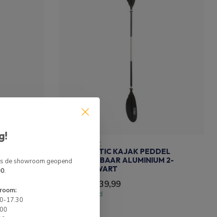
g!
EVONAUTIC
DEL
EVONAUTIC KAJAK PEDDEL
M 2-
VERSTELBAAR ALUMINIUM 2-
 is de showroom geopend
DELIG ZWART
00
.
€39,99
€44,99
room:
Op voorraad
00-17.30
.00