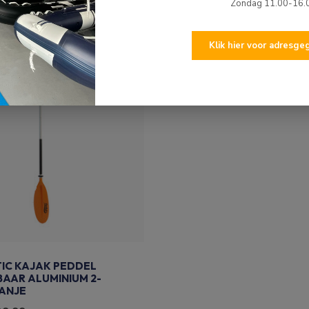
Zondag 11.00-16.
Klik hier voor adresg
IC KAJAK PEDDEL
AAR ALUMINIUM 2-
ANJE