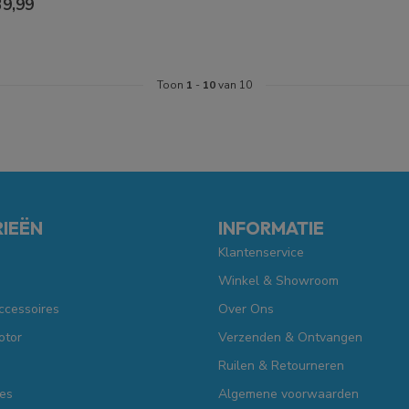
39,99
Toon
1
-
10
van 10
IEËN
INFORMATIE
Klantenservice
Winkel & Showroom
ccessoires
Over Ons
otor
Verzenden & Ontvangen
Ruilen & Retourneren
es
Algemene voorwaarden