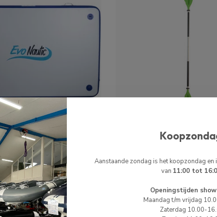
Koopzonda
EVONAUTIC
IC OPBLAASBAAR
EVONAUTIC KAJAK PED
VERSTELBAAR ALUMINIU
Aanstaande zondag is het koopzondag en
DELIG LIME
van
11:00 tot 16:
€349,00
€39,99
€44,99
Openingstijden show
Op voorraad
Maandag t/m vrijdag 10.
Zaterdag 10.00-16