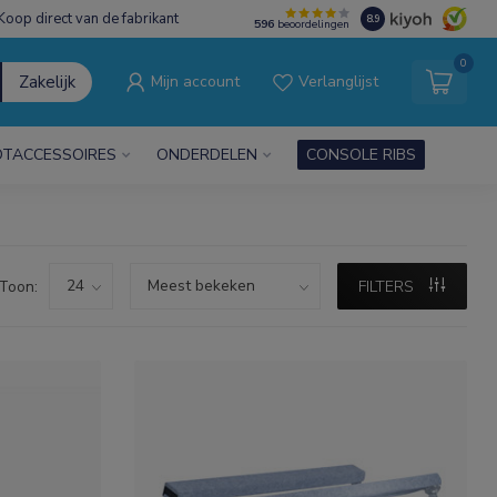
Koop direct van de fabrikant
8.9
596
beoordelingen
0
Zakelijk
Mijn account
Verlanglijst
TACCESSOIRES
ONDERDELEN
CONSOLE RIBS
Toon:
FILTERS