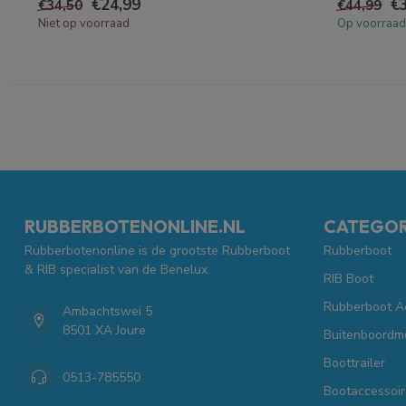
€24,99
€
€34,50
€44,99
Niet op voorraad
Op voorraad
RUBBERBOTENONLINE.NL
CATEGOR
Rubberbotenonline is de grootste Rubberboot
Rubberboot
& RIB specialist van de Benelux.
RIB Boot
Rubberboot A
Ambachtswei 5
8501 XA Joure
Buitenboordm
Boottrailer
0513-785550
Bootaccessoir