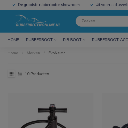
De grootste rubberboten showroom
Uit voorraad leverb
HOME
RUBBERBOOT
RIB BOOT
RUBBERBOOT ACC
Home
/
Merken
/
EvoNautic
10
Producten