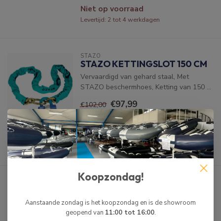
Niet op voorraad
Levertijd: 2 tot 4 werkdagen
STAZO
STAZO KETTINGSLOT 150 CM
Vervaardigd van gehard staal, Met
STAZO beschermhoes, Ketting van 150 ...
€97,99
€102,00
Je bespaart 4%
Op voorraad
Voor 23:59 besteld, volgende
werkdag in huis!
Koopzondag!
STAZO
STAZO
BUITENBOORDMOTORSLOT
Aanstaande zondag is het koopzondag en is de showroom
SMARTLOCK MET KABELSLOT
geopend van
11:00 tot 16:00
.