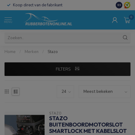
Koop direct van de fabrikant
8.9
0
MENU
Home
/
Merken
/
Stazo
FILTERS
STAZO
STAZO
BUITENBOORDMOTORSLOT
SMARTLOCK MET KABELSLOT