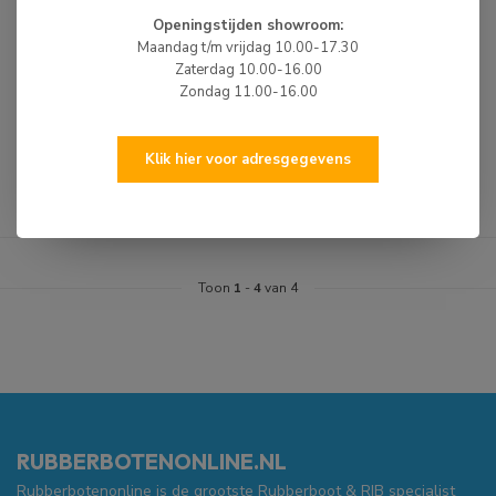
500 CM
Openingstijden showroom:
Dikwandig RVS slot voor
Maandag t/m vrijdag 10.00-17.30
buitenboordmotoren, Schroefspindel
Zaterdag 10.00-16.00
bevestiging...
Zondag 11.00-16.00
€244,99
€260,00
Je bespaart 6%
Klik hier voor adresgegevens
Niet op voorraad
Levertijd: 2 tot 4 werkdagen
Toon
1
-
4
van 4
RUBBERBOTENONLINE.NL
Rubberbotenonline is de grootste Rubberboot & RIB specialist