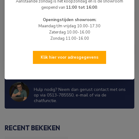
Aanstaande zondag is het koopzondag en is de showroom
geopend van
11:00 tot 16:00
.
HIBO
HIBO Buitenboordmotorhoes
€17,50
Openingstijden showroom:
Op voorraad
Maandag t/m vrijdag 10.00-17.30
Zaterdag 10.00-16.00
Zondag 11.00-16.00
Propellerhoes
€19,95
Niet op voorraad
Klik hier voor adresgegevens
WIJ ZIJN ER OM JE TE HELPEN!
Hulp nodig? Neem dan gerust contact met ons
op via 0513-785550, e-mail of via de
chatfunctie.
RECENT BEKEKEN