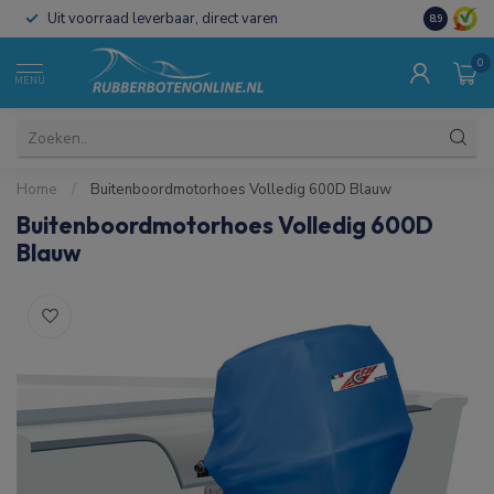
Uit voorraad leverbaar, direct varen
Al 15 jaar 
8.9
0
MENU
Home
/
Buitenboordmotorhoes Volledig 600D Blauw
Buitenboordmotorhoes Volledig 600D
Blauw