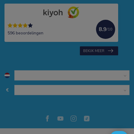
8.9
/10
596 beoordelingen
BEKIJK MEER
€