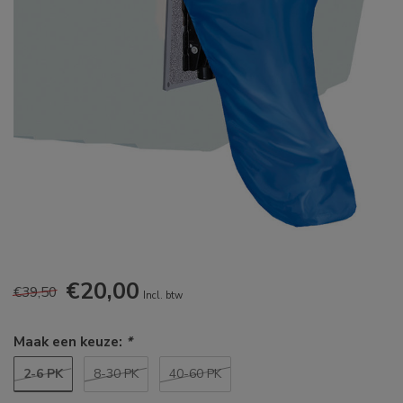
€20,00
€39,50
Incl. btw
Maak een keuze:
*
2-6 PK
8-30 PK
40-60 PK