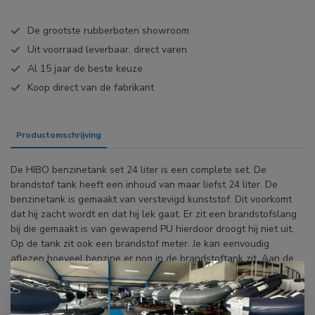
De grootste rubberboten showroom
Uit voorraad leverbaar, direct varen
Al 15 jaar de beste keuze
Koop direct van de fabrikant
Productomschrijving
Specificaties
De HIBO benzinetank set 24 liter is een complete set. De
brandstof tank heeft een inhoud van maar liefst 24 liter. De
benzinetank is gemaakt van verstevigd kunststof. Dit voorkomt
dat hij zacht wordt en dat hij lek gaat. Er zit een brandstofslang
bij die gemaakt is van gewapend PU hierdoor droogt hij niet uit.
Op de tank zit ook een brandstof meter. Je kan eenvoudig
aflezen hoeveel benzine er nog in de brandstoftank zit. Aan de
benzineslang zit een koppeling die geschikt is voor
buitenboordmotoren van de merken Suzuki, Johnson en Evinrude.
De benzinetank is inclusief het handvat 50 cm lang, 34 cm breed