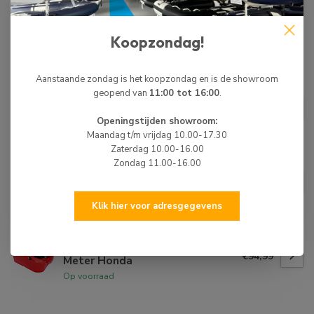
en 23 cm hoog.
Koopzondag!
BIJPASSENDE ARTIKELEN
Aanstaande zondag is het koopzondag en is de showroom
HIBO
geopend van
11:00 tot 16:00
.
HIBO Benzinetank Set 24 liter
€94,99
Meter Mercury/Mariner/Tohatsu
Openingstijden showroom:
Op voorraad
Maandag t/m vrijdag 10.00-17.30
Zaterdag 10.00-16.00
Zondag 11.00-16.00
HIBO
HIBO Benzinetank Set 24 liter
€94,99
Meter Yamaha
Op voorraad
Klik hier voor adresgegevens
HIBO
HIBO Benzinetank Set 24 liter
€94,99
Meter Honda
Op voorraad