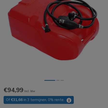
€94,99
Incl. btw
Of
€31,66
in 3 termijnen, 0% rente.
i