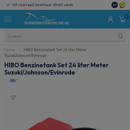
Uit voorraad leverbaar, direct varen
Al 15 jaar 
8.9
0
MENU
Home
/
HIBO Benzinetank Set 24 liter Meter
Suzuki/Johnson/Evinrude
HIBO Benzinetank Set 24 liter Meter
Suzuki/Johnson/Evinrude