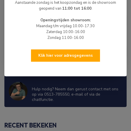
Aanstaande zondag is het koopzondag en is de showroom
geopend van
11:00 tot 16:00
.
HIBO
€399,00
HIBO Rubberboot Console
Openingstijden showroom:
€389,00
Maandag t/m vrijdag 10.00-17.30
Op voorraad
Zaterdag 10.00-16.00
Zondag 11.00-16.00
HIBO
HIBO Spiegelplaat Aluminium
€15,00
Binnenzijde 30 cm Grijs
Klik hier voor adresgegevens
Op voorraad
WIJ ZIJN ER OM JE TE HELPEN!
Hulp nodig? Neem dan gerust contact met ons
op via 0513-785550, e-mail of via de
chatfunctie.
RECENT BEKEKEN