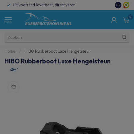
Uit voorraad leverbaar, direct varen
Al 15 jaar 
8.9
0
MENU
Home
/
HIBO Rubberboot Luxe Hengelsteun
HIBO Rubberboot Luxe Hengelsteun