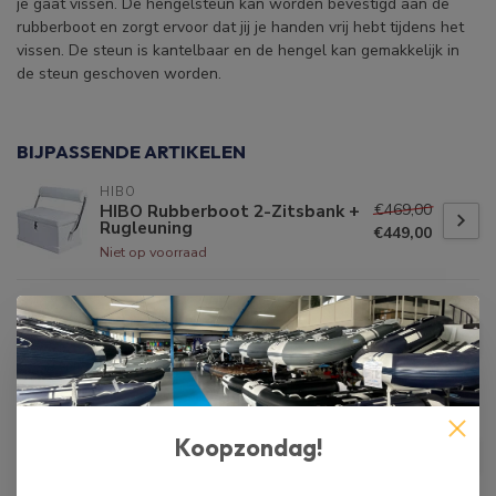
je gaat vissen. De hengelsteun kan worden bevestigd aan de
rubberboot en zorgt ervoor dat jij je handen vrij hebt tijdens het
vissen. De steun is kantelbaar en de hengel kan gemakkelijk in
de steun geschoven worden.
BIJPASSENDE ARTIKELEN
HIBO
€469,00
HIBO Rubberboot 2-Zitsbank +
Rugleuning
€449,00
Niet op voorraad
HIBO
HIBO Rubberboot Cleaner
€19,99
Op voorraad
HIBO
Koopzondag!
€1.000,00
HIBO Rubberboot Console
met 2-Zitsbank + Rugleuning
€849,00
Niet op voorraad