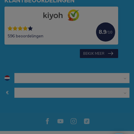
KLANTBEOORDELINGEN
8.9
/10
596 beoordelingen
BEKIJK MEER
€