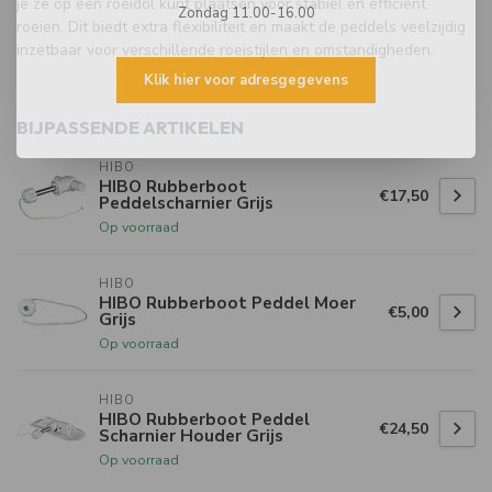
je ze op een roeidol kunt plaatsen voor stabiel en efficiënt
Zondag 11.00-16.00
roeien. Dit biedt extra flexibiliteit en maakt de peddels veelzijdig
inzetbaar voor verschillende roeistijlen en omstandigheden.
Klik hier voor adresgegevens
BIJPASSENDE ARTIKELEN
HIBO
HIBO Rubberboot
€17,50
Peddelscharnier Grijs
Op voorraad
HIBO
HIBO Rubberboot Peddel Moer
€5,00
Grijs
Op voorraad
HIBO
HIBO Rubberboot Peddel
€24,50
Scharnier Houder Grijs
Op voorraad