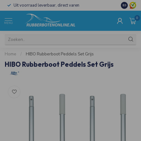
Uit voorraad leverbaar, direct varen
Al 15 jaar 
8.9
0
MENU
Home
/
HIBO Rubberboot Peddels Set Grijs
HIBO Rubberboot Peddels Set Grijs