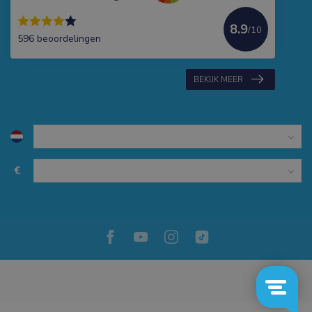
8.9
/10
596 beoordelingen
BEKIJK MEER
€