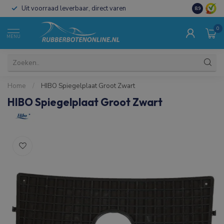
Uit voorraad leverbaar, direct varen
Al 15 jaar 
8.9
0
MENU
Home
/
HIBO Spiegelplaat Groot Zwart
HIBO Spiegelplaat Groot Zwart