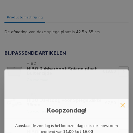
Productomschrijving
Specificaties
De afmeting van deze spiegelplaat is 42,5 x 35 cm.
BIJPASSENDE ARTIKELEN
HIBO
HIBO Rubberboot Spiegelplaat
€19,50
Buitenzijde
Op voorraad
HIBO
HIBO Davitoog voor Spiegeldikte
€7,50
36mm
Koopzondag!
Op voorraad
Aanstaande zondag is het koopzondag en is de showroom
HIBO
HIBO Rubberboot
geopend van
11:00 tot 16:00
.