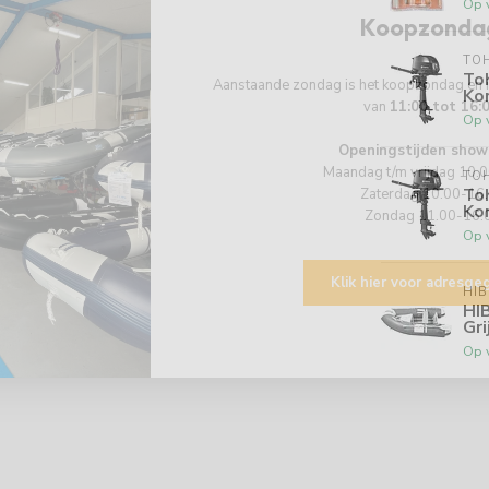
Op 
Koopzonda
TO
To
Aanstaande zondag is het koopzondag en
Kor
van
11:00 tot 16:
Op 
Openingstijden show
Maandag t/m vrijdag 10.
TO
To
Zaterdag 10.00-16
Kor
Zondag 11.00-16.
Op 
Klik hier voor adresg
HI
HI
Gri
Op 