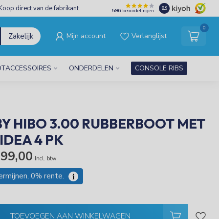
Koop direct van de fabrikant
8.9
596
beoordelingen
0
Zakelijk
Mijn account
Verlanglijst
TACCESSOIRES
ONDERDELEN
CONSOLE RIBS
Y HIBO 3.00 RUBBERBOOT MET
IDEA 4 PK
999,00
Incl. btw
termijnen, 0% rente.
i
TOEVOEGEN AAN WINKELWAGEN