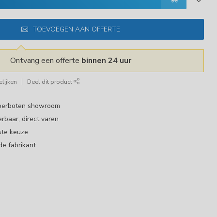
TOEVOEGEN AAN OFFERTE
Ontvang een offerte
binnen 24 uur
lijken
Deel dit product
bberboten showroom
erbaar, direct varen
ste keuze
de fabrikant