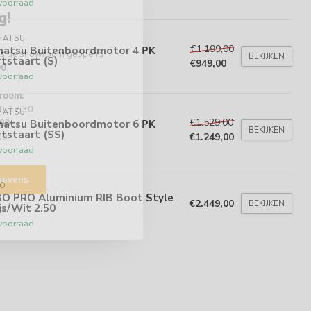
voorraad
g!
HATSU
€1.199,00
hatsu Buitenboordmotor 4 PK
 is de showroom geopend
BEKIJKEN
tstaart (S)
€949,00
00
.
voorraad
room:
00-17.30
HATSU
€1.529,00
hatsu Buitenboordmotor 6 PK
.00
BEKIJKEN
tstaart (SS)
€1.249,00
00
voorraad
egevens
BO
BO PRO Aluminium RIB Boot Style
€2.449,00
BEKIJKEN
js/Wit 2.50
voorraad