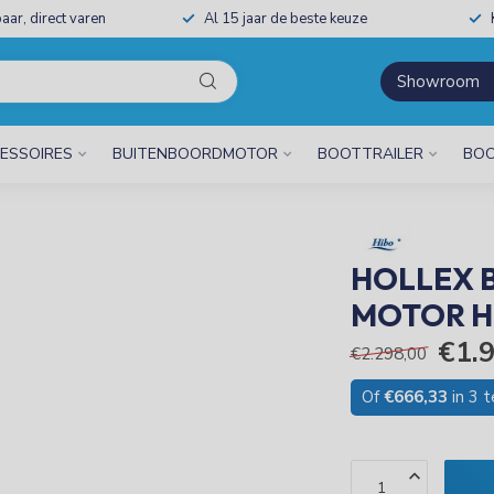
aar, direct varen
Al 15 jaar de beste keuze
Showroom
ESSOIRES
BUITENBOORDMOTOR
BOOTTRAILER
BOO
HOLLEX B
MOTOR H
€1.
€2.298,00
Of
€666,33
in 3 