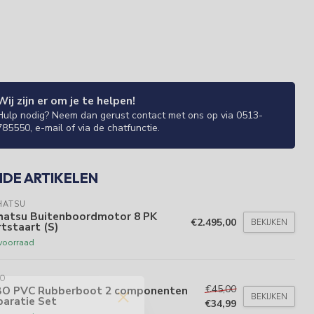
Wij zijn er om je te helpen!
Hulp nodig? Neem dan gerust contact met ons op via 0513-
785550, e-mail of via de chatfunctie.
NDE ARTIKELEN
HATSU
hatsu Buitenboordmotor 8 PK
€2.495,00
BEKIJKEN
tstaart (S)
voorraad
BO
€45,00
BO PVC Rubberboot 2 componenten
BEKIJKEN
paratie Set
€34,99