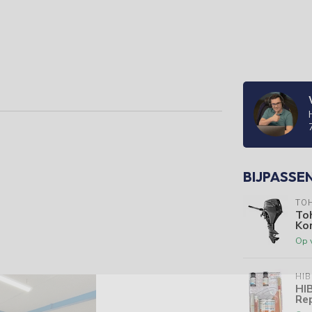
BIJPASSE
TO
To
Kor
Op 
HI
HI
Re