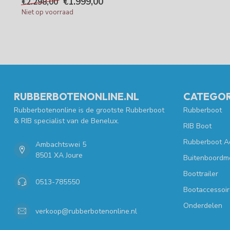
€1.999,00
€2.298,00
Niet op voorraad
RUBBERBOTENONLINE.NL
CATEGOR
Rubberbotenonline is de grootste Rubberboot
Rubberboot
& RIB specialist van de Benelux.
RIB Boot
Rubberboot A
Ambachtswei 5
8501 XA Joure
Buitenboordm
Boottrailer
0513-785550
Bootaccessoir
Onderdelen
verkoop@rubberbotenonline.nl