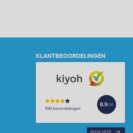
KLANTBEOORDELINGEN
8.9
/10
596 beoordelingen
BEKIJK MEER