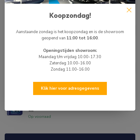
Niet op voorraad
Koopzondag!
QUICKSILVER
Quicksilver 4-takt
Buitenboordmotor Olie 10W30
€16,95
Aanstaande zondag is het koopzondag en is de showroom
1L
geopend van
11:00 tot 16:00
.
Op voorraad
Openingstijden showroom:
Maandag t/m vrijdag 10.00-17.30
LIQUI MOLY
Liqui Moly 4-takt
Zaterdag 10.00-16.00
€16,00
Buitenboordmotor Olie 10W-40
Zondag 11.00-16.00
€14,99
1L
Op voorraad
Klik hier voor adresgegevens
LIQUI MOLY
Liqui Moly 4-takt
€15,00
Buitenboordmotor Olie 15W-40
€13,99
1L
Op voorraad