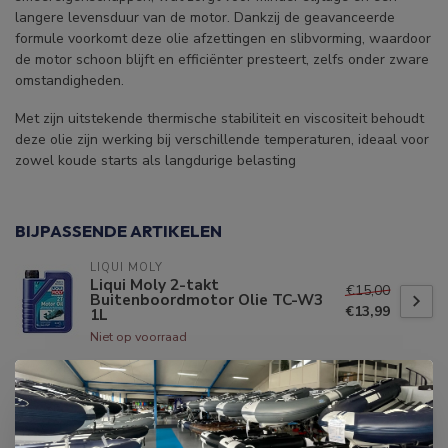
langere levensduur van de motor. Dankzij de geavanceerde
formule voorkomt deze olie afzettingen en slibvorming, waardoor
de motor schoon blijft en efficiënter presteert, zelfs onder zware
omstandigheden.
Met zijn uitstekende thermische stabiliteit en viscositeit behoudt
deze olie zijn werking bij verschillende temperaturen, ideaal voor
zowel koude starts als langdurige belasting
BIJPASSENDE ARTIKELEN
LIQUI MOLY
Liqui Moly 2-takt
€15,00
Buitenboordmotor Olie TC-W3
€13,99
1L
Niet op voorraad
QUICKSILVER
Quicksilver 2-takt
Buitenboordmotor Olie TCW3
€15,95
1L