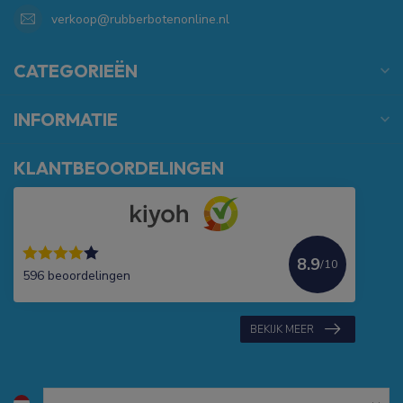
verkoop@rubberbotenonline.nl
CATEGORIEËN
INFORMATIE
KLANTBEOORDELINGEN
8.9
/10
596 beoordelingen
BEKIJK MEER