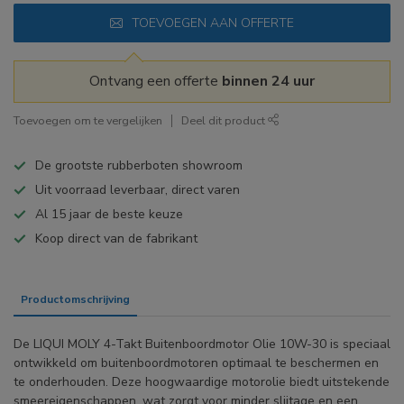
TOEVOEGEN AAN OFFERTE
Ontvang een offerte
binnen 24 uur
Toevoegen om te vergelijken
Deel dit product
De grootste rubberboten showroom
Uit voorraad leverbaar, direct varen
Al 15 jaar de beste keuze
Koop direct van de fabrikant
Productomschrijving
Specificaties
De LIQUI MOLY 4-Takt Buitenboordmotor Olie 10W-30 is speciaal
ontwikkeld om buitenboordmotoren optimaal te beschermen en
te onderhouden. Deze hoogwaardige motorolie biedt uitstekende
smeereigenschappen, wat zorgt voor minder slijtage en een