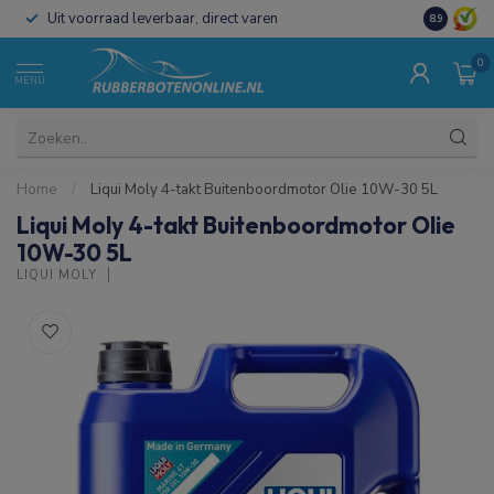
Uit voorraad leverbaar, direct varen
Al 15 jaar 
8.9
0
MENU
Home
/
Liqui Moly 4-takt Buitenboordmotor Olie 10W-30 5L
Liqui Moly 4-takt Buitenboordmotor Olie
10W-30 5L
LIQUI MOLY