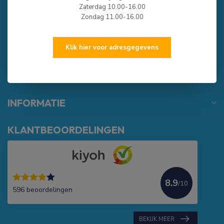
Zaterdag 10.00-16.00
Zondag 11.00-16.00
0513-785550
verkoop@rubberbotenonline.nl
Klik hier voor adresgegevens
CATEGORIEËN
INFORMATIE
KLANTBEOORDELINGEN
8.9
/10
596 beoordelingen
BEKIJK MEER