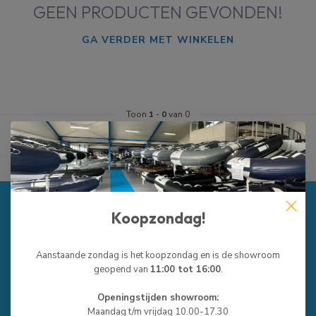
GEEN PRODUCTEN GEVONDEN!
GA VERDER MET WINKELEN
Toon
1
-
0
van 0
Koopzondag!
RUBBERBOTENONLINE.NL
Rubberbotenonline is de grootste Rubberboot & RIB specialist
Aanstaande zondag is het koopzondag en is de showroom
van de Benelux.
geopend van
11:00 tot 16:00
.
Ambachtswei 5
Openingstijden showroom:
8501 XA Joure
Maandag t/m vrijdag 10.00-17.30