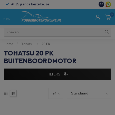
Al 15 jaar de beste keuze
Koop direct
8.9
0
MENU
Home
/
Tohatsu
/
20 PK
TOHATSU 20 PK
BUITENBOORDMOTOR
FILTERS