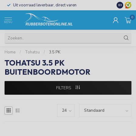
Uit voorraad leverbaar, direct varen
Al 15 jaar 
8.9
0
MENU
Home
/
Tohatsu
/
3.5 PK
TOHATSU 3.5 PK
BUITENBOORDMOTOR
FILTERS