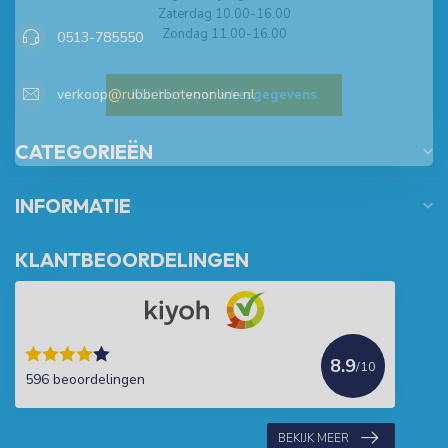
Zaterdag 10.00-16.00
Zondag 11.00-16.00
0513-785550
verkoop@rubberbotenonline.nl
Klik hier voor adresgegevens
CATEGORIEËN
INFORMATIE
KLANTBEOORDELINGEN
8.9
/10
596 beoordelingen
BEKIJK MEER