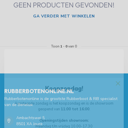
GEEN PRODUCTEN GEVONDEN!
GA VERDER MET WINKELEN
Toon
1
-
0
van 0
Koopzondag!
RUBBERBOTENONLINE.NL
Rubberbotenonline is de grootste Rubberboot & RIB specialist
Aanstaande zondag is het koopzondag en is de showroom
van de Benelux.
geopend van
11:00 tot 16:00
.
Ambachtswei 5
Openingstijden showroom:
8501 XA Joure
Maandag t/m vrijdag 10.00-17.30