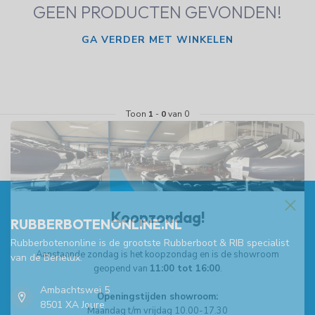
GEEN PRODUCTEN GEVONDEN!
GA VERDER MET WINKELEN
Toon
1
-
0
van 0
Koopzondag!
RUBBERBOTENONLINE.NL
Rubberbotenonline is de grootste Rubberboot & RIB specialist
Aanstaande zondag is het koopzondag en is de showroom
van de Benelux.
geopend van
11:00 tot 16:00
.
Ambachtswei 5
Openingstijden showroom:
8501 XA Joure
Maandag t/m vrijdag 10.00-17.30