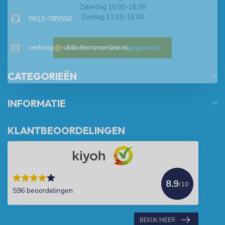
Zaterdag 10.00-16.00
Zondag 11.00-16.00
0513-785550
verkoop@rubberbotenonline.nl
Klik hier voor adresgegevens
CATEGORIEËN
INFORMATIE
KLANTBEOORDELINGEN
8.9
/10
596 beoordelingen
BEKIJK MEER