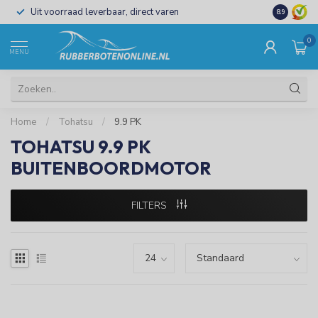
Uit voorraad leverbaar, direct varen
Al 15 jaar 
8.9
0
MENU
Home
/
Tohatsu
/
9.9 PK
TOHATSU 9.9 PK
BUITENBOORDMOTOR
FILTERS