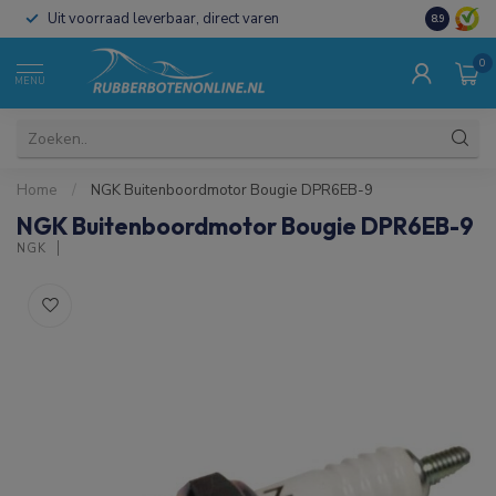
Uit voorraad leverbaar, direct varen
Al 15 jaar 
8.9
0
MENU
Home
/
NGK Buitenboordmotor Bougie DPR6EB-9
NGK Buitenboordmotor Bougie DPR6EB-9
NGK