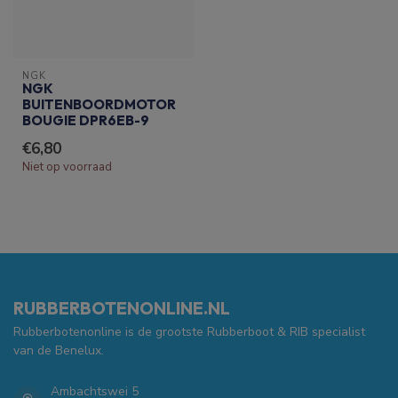
NGK
NGK
BUITENBOORDMOTOR
BOUGIE DPR6EB-9
€6,80
Niet op voorraad
RUBBERBOTENONLINE.NL
Rubberbotenonline is de grootste Rubberboot & RIB specialist
van de Benelux.
Ambachtswei 5