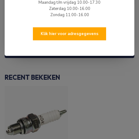
CPR6EA-9
Maandag t/m vrijdag 10.00-17.30
Op voorraad
Zaterdag 10.00-16.00
Zondag 11.00-16.00
WIJ ZIJN ER OM JE TE HELPEN!
Klik hier voor adresgegevens
Hulp nodig? Neem dan gerust contact met ons
op via 0513-785550, e-mail of via de
chatfunctie.
RECENT BEKEKEN